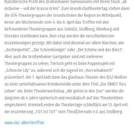
Künstlerische Profil des Großenhainer Gymnasiums mit ihrem Stück „all
inclusive – voll der krasse Krimi“. Zum Grundschultheatertag stehen dann
die GTA-Theatergruppen der Grundschulen der Region im Mittelpunkt,
bevor am Wochenende vom 4. bis 6. April das Treffen mit den
befreundeten Theatergruppen aus Sebnitz, Stollberg, Eilenburg und
Dresden stattfinden kann. Non stop werden die verschiedensten
Inszenierungen gezeigt. Mit dabei sind diesmal vor allem Märchen, wie
„Aschenputtel“, „Die Schneekönigin“ oder „Die Schöne und das Biest“.
Aber auch die Großenhainer Gastgeber sind mit mehreren
Theatergruppen zu sehen. Tierisch geht es beim Puppenspiel mit
„Schnecke Lily“ zu, während sich die Jugend im „Horrorkabinett“
präsentiert. Am 7. April lädt dann das glashaus-Theater des BSZ Meißen
zu einer unterhaltsamen Krimikomödie unter dem Titel „Der ERNST fürs
Leben“ ein. Beim Theaterworkshop „Wir gehen in den Zoo“ werden die
Jüngsten ab 4 Jahre spielerisch und musikalisch auf das Theaterleben
eingestimmt. Kriminell enden die Theatertage schließlich am 13. April mit
der Inszenierung „TOT ist TOT“ vom Thea(l)ternativ e.V. aus Stollberg.
www.skz-alberttreff.de