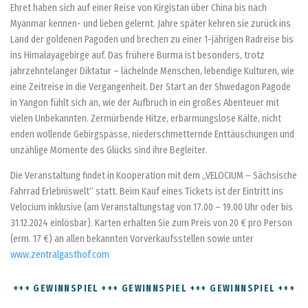
Ehret haben sich auf einer Reise von Kirgistan über China bis nach
Myanmar kennen- und lieben gelernt. Jahre später kehren sie zurück ins
Land der goldenen Pagoden und brechen zu einer 1-jährigen Radreise bis
ins Himalayagebirge auf. Das frühere Burma ist besonders, trotz
jahrzehntelanger Diktatur – lächelnde Menschen, lebendige Kulturen, wie
eine Zeitreise in die Vergangenheit. Der Start an der Shwedagon Pagode
in Yangon fühlt sich an, wie der Aufbruch in ein großes Abenteuer mit
vielen Unbekannten. Zermürbende Hitze, erbarmungslose Kälte, nicht
enden wollende Gebirgspässe, niederschmetternde Enttäuschungen und
unzählige Momente des Glücks sind ihre Begleiter.
Die Veranstaltung findet in Kooperation mit dem „VELOCIUM – Sächsische
Fahrrad Erlebniswelt“ statt. Beim Kauf eines Tickets ist der Eintritt ins
Velocium inklusive (am Veranstaltungstag von 17.00 – 19.00 Uhr oder bis
31.12.2024 einlösbar). Karten erhalten Sie zum Preis von 20 € pro Person
(erm. 17 €) an allen bekannten Vorverkaufsstellen sowie unter
www.zentralgasthof.com
+++ GEWINNSPIEL +++ GEWINNSPIEL +++ GEWINNSPIEL +++