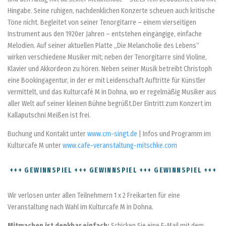
Hingabe. Seine ruhigen, nachdenklichen Konzerte scheuen auch kritische
Töne nicht. Begleitet von seiner Tenorgitarre – einem vierseitigen
Instrument aus den 1920er Jahren – entstehen eingängige, einfache
Melodien. Auf seiner aktuellen Platte „Die Melancholie des Lebens“
wirken verschiedene Musiker mit; neben der Tenorgitarre sind Violine,
Klavier und Akkordeon zu hören. Neben seiner Musik betreibt Christoph
eine Bookingagentur, in der er mit Leidenschaft Auftritte für Künstler
vermittelt, und das Kulturcafé M in Dohna, wo er regelmäßig Musiker aus
aller Welt auf seiner kleinen Bühne begrüßt.Der Eintritt zum Konzert im
Kallaputschni Meißen ist frei.
Buchung und Kontakt unter
www.cm-singt.de
| Infos und Programm im
Kulturcafe M unter
www.cafe-veranstaltung-mitschke.com
+++ GEWINNSPIEL +++ GEWINNSPIEL +++ GEWINNSPIEL +++
Wir verlosen unter allen Teilnehmern 1 x 2 Freikarten für eine
Veranstaltung nach Wahl im Kulturcafe M in Dohna.
Mitmachen ist denkbar einfach:
Schicken Sie eine E-Mail mit dem