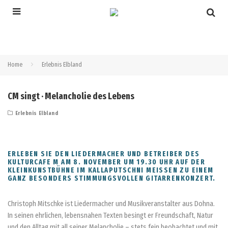
Home
Erlebnis Elbland
CM singt · Melancholie des Lebens
Erlebnis Elbland
ERLEBEN SIE DEN LIEDERMACHER UND BETREIBER DES
KULTURCAFE M AM 8. NOVEMBER UM 19.30 UHR AUF DER
KLEINKUNSTBÜHNE IM KALLAPUTSCHNI MEISSEN ZU EINEM G
ANZ BESONDERS STIMMUNGSVOLLEN GITARRENKONZERT.
Christoph Mitschke ist Liedermacher und Musikveranstalter aus Dohna.
In seinen ehrlichen, lebensnahen Texten besingt er Freundschaft, Natur
und den Alltag mit all seiner Melancholie – stets fein beobachtet und mit