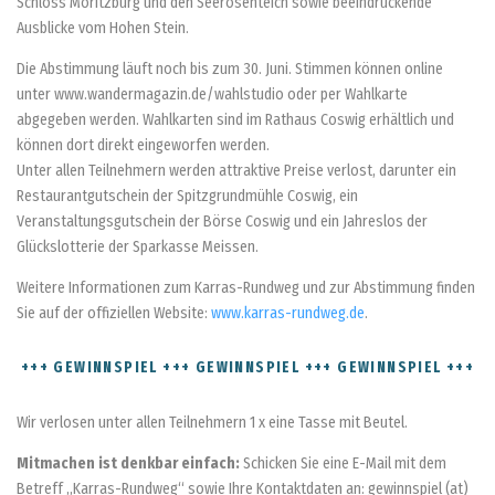
Schloss Moritzburg und den Seerosenteich sowie beeindruckende
Ausblicke vom Hohen Stein.
Die Abstimmung läuft noch bis zum 30. Juni. Stimmen können online
unter www.wandermagazin.de/wahlstudio oder per Wahlkarte
abgegeben werden. Wahlkarten sind im Rathaus Coswig erhältlich und
können dort direkt eingeworfen werden.
Unter allen Teilnehmern werden attraktive Preise verlost, darunter ein
Restaurantgutschein der Spitzgrundmühle Coswig, ein
Veranstaltungsgutschein der Börse Coswig und ein Jahreslos der
Glückslotterie der Sparkasse Meissen.
Weitere Informationen zum Karras-Rundweg und zur Abstimmung finden
Sie auf der offiziellen Website:
www.karras-rundweg.de
.
+++ GEWINNSPIEL +++ GEWINNSPIEL +++ GEWINNSPIEL +++
Wir verlosen unter allen Teilnehmern 1 x eine Tasse mit Beutel.
Mitmachen ist denkbar einfach:
Schicken Sie eine E-Mail mit dem
Betreff „Karras-Rundweg“ sowie Ihre Kontaktdaten an: gewinnspiel (at)