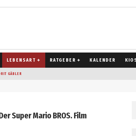
LEBENSART
RATGEBER
KALENDER
KIO
ORIT GÄBLER
OCKEN
T 2026
D ALT
er Super Mario BROS. Film