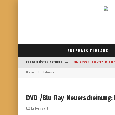
ERLEBNIS ELBLAND
ELBGEFLÜSTER AKTUELL
EIN KESSEL BUNTES MIT D
Home
Lebensart
CAFÉ AM FELDRAND IN STR
DAS HOROSKOP FÜR AUGUS
FREIZEITSPASS FÜR JUNG UN
DVD-/Blu-Ray-Neuerscheinung: D
Lebensart