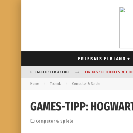
ERLEBNIS ELBLAND
ELBGEFLÜSTER AKTUELL
EIN KESSEL BUNTES MIT D
Home
Technik
Computer & Spiele
CAFÉ AM FELDRAND IN STR
DAS HOROSKOP FÜR AUGUS
GAMES-TIPP: HOGWAR
FREIZEITSPASS FÜR JUNG UN
Computer & Spiele