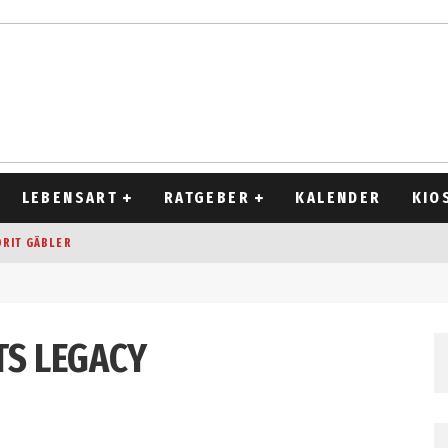
LEBENSART
RATGEBER
KALENDER
KIO
ORIT GÄBLER
OCKEN
T 2026
TS LEGACY
D ALT