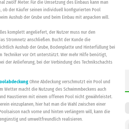
 mal zwölf Meter. Für die Umsetzung des Einbaus kann man
 ob der Käufer seinen individuell konfigurierten Pool
eim Aushub der Grube und beim Einbau mit anpacken will.
alles komplett angeliefert, der Nutzer muss nur den
das Stromnetz anschließen. Bucht der Kunde die
ichtlich Aushub der Grube, Bodenplatte und Hinterfüllung bei
 Techniker vor Ort unterstützt. Wer mehr Hilfe benötigt,
i der Anlieferung, bei der Verbindung des Technikschachts
Poolabdeckung
Ohne Abdeckung verschmutzt ein Pool und
htem Wetter macht die Nutzung des Schwimmbeckens auch
und Haustieren mit einem offenen Pool nicht gewährleistet.
erein einzuplanen, hier hat man die Wahl zwischen einer
oolsaison nach vorne und hinten verlängern will, kann die
günstig und umweltfreundlich realisieren.