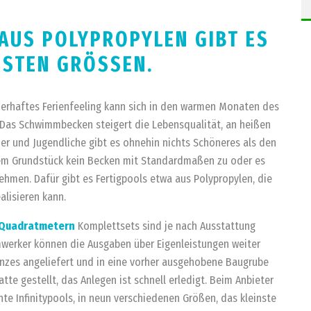
AUS POLYPROPYLEN GIBT ES
HSTEN GRÖSSEN.
uerhaftes Ferienfeeling kann sich in den warmen Monaten des
. Das Schwimmbecken steigert die Lebensqualität, an heißen
der und Jugendliche gibt es ohnehin nichts Schöneres als den
 dem Grundstück kein Becken mit Standardmaßen zu oder es
hmen. Dafür gibt es Fertigpools etwa aus Polypropylen, die
lisieren kann.
8 Quadratmetern
Komplettsets sind je nach Ausstattung
eimwerker können die Ausgaben über Eigenleistungen weiter
anzes angeliefert und in eine vorher ausgehobene Baugrube
tte gestellt, das Anlegen ist schnell erledigt. Beim Anbieter
e Infinitypools, in neun verschiedenen Größen, das kleinste