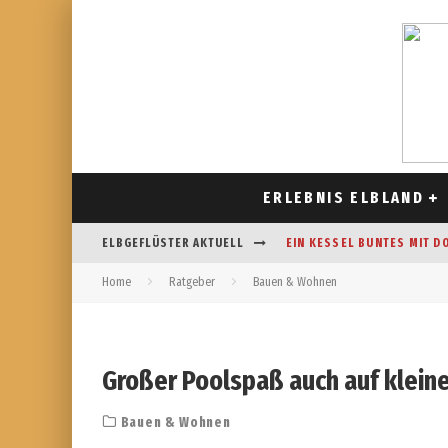
ERLEBNIS ELBLAND
ELBGEFLÜSTER AKTUELL
EIN KESSEL BUNTES MIT D
Home
Ratgeber
Bauen & Wohnen
CAFÉ AM FELDRAND IN STR
DAS HOROSKOP FÜR AUGUS
FREIZEITSPASS FÜR JUNG UN
Großer Poolspaß auch auf klei
Bauen & Wohnen