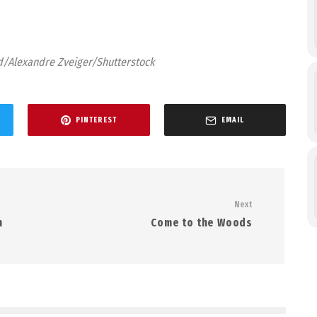
d/Alexandre Zveiger/Shutterstock
PINTEREST
EMAIL
Next
n
Come to the Woods