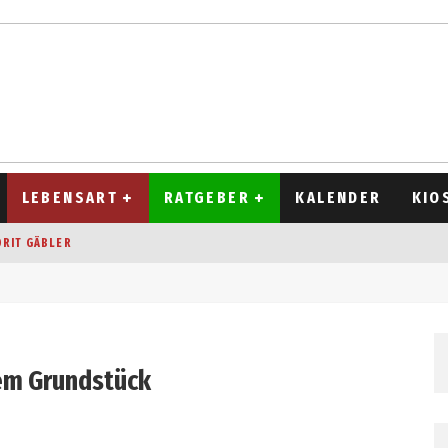
LEBENSART
RATGEBER
KALENDER
KIO
ORIT GÄBLER
OCKEN
T 2026
D ALT
nem Grundstück