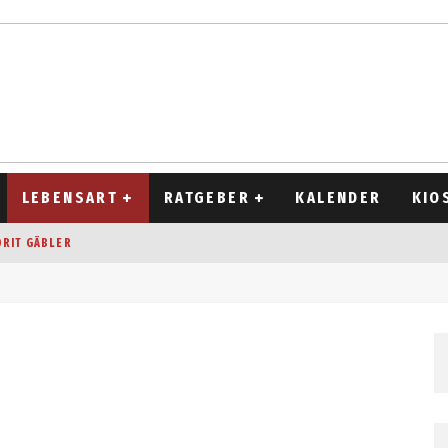
LEBENSART
RATGEBER
KALENDER
KIO
ORIT GÄBLER
OCKEN
T 2026
D ALT