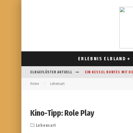
ERLEBNIS ELBLAND
ELBGEFLÜSTER AKTUELL
EIN KESSEL BUNTES MIT D
Home
Lebensart
CAFÉ AM FELDRAND IN STR
DAS HOROSKOP FÜR AUGUS
FREIZEITSPASS FÜR JUNG UN
Kino-Tipp: Role Play
Lebensart