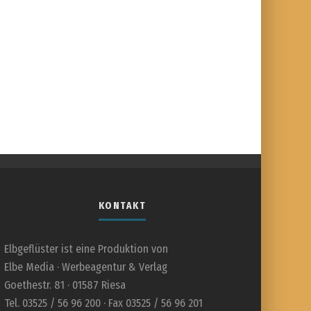
KONTAKT
Elbgeflüster ist eine Produktion von
Elbe Media · Werbeagentur & Verlag
Goethestr. 81 · 01587 Riesa
Tel. 03525 / 56 96 200 · Fax 03525 / 56 96 201