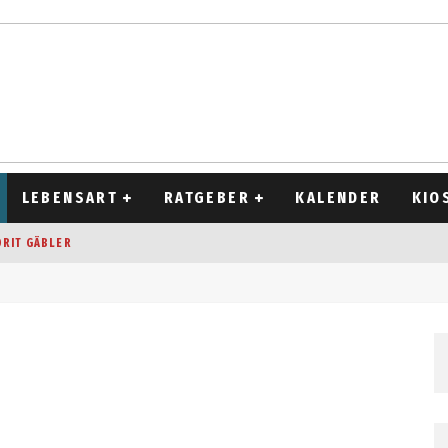
LEBENSART
RATGEBER
KALENDER
KIO
ORIT GÄBLER
OCKEN
T 2026
D ALT