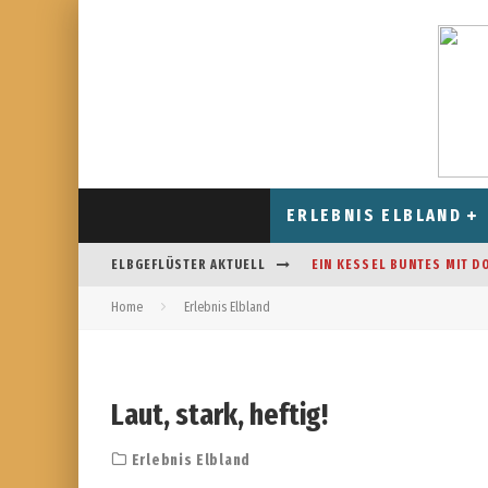
ERLEBNIS ELBLAND
ELBGEFLÜSTER AKTUELL
EIN KESSEL BUNTES MIT D
Home
Erlebnis Elbland
CAFÉ AM FELDRAND IN STR
DAS HOROSKOP FÜR AUGUS
FREIZEITSPASS FÜR JUNG UN
Laut, stark, heftig!
Erlebnis Elbland