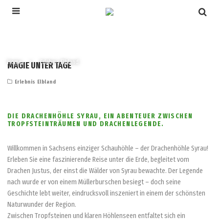
Home
Erlebnis Elbland
MAGIE UNTER TAGE
Erlebnis Elbland
DIE DRACHENHÖHLE SYRAU, EIN ABENTEUER ZWISCHEN
TROPFSTEINTRÄUMEN UND DRACHENLEGENDE.
Willkommen in Sachsens einziger Schauhöhle – der Drachenhöhle Syrau!
Erleben Sie eine faszinierende Reise unter die Erde, begleitet vom
Drachen Justus, der einst die Wälder von Syrau bewachte. Der Legende
nach wurde er von einem Müllerburschen besiegt – doch seine
Geschichte lebt weiter, eindrucksvoll inszeniert in einem der schönsten
Naturwunder der Region.
Zwischen Tropfsteinen und klaren Höhlenseen entfaltet sich ein