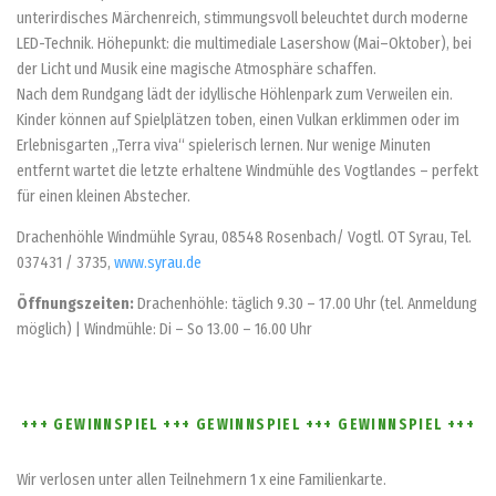
unterirdisches Märchenreich, stimmungsvoll beleuchtet durch moderne
LED-Technik. Höhepunkt: die multimediale Lasershow (Mai–Oktober), bei
der Licht und Musik eine magische Atmosphäre schaffen.
Nach dem Rundgang lädt der idyllische Höhlenpark zum Verweilen ein.
Kinder können auf Spielplätzen toben, einen Vulkan erklimmen oder im
Erlebnisgarten „Terra viva“ spielerisch lernen. Nur wenige Minuten
entfernt wartet die letzte erhaltene Windmühle des Vogtlandes – perfekt
für einen kleinen Abstecher.
Drachenhöhle Windmühle Syrau, 08548 Rosenbach/ Vogtl. OT Syrau, Tel.
037431 / 3735,
www.syrau.de
Öffnungszeiten:
Drachenhöhle: täglich 9.30 – 17.00 Uhr (tel. Anmeldung
möglich) | Windmühle: Di – So 13.00 – 16.00 Uhr
+++ GEWINNSPIEL +++ GEWINNSPIEL +++ GEWINNSPIEL +++
Wir verlosen unter allen Teilnehmern 1 x eine Familienkarte.