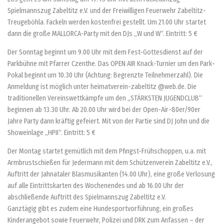
Spielmannszug Zabeltitz e.V. und der Freiwilligen Feuerwehr Zabeltitz-
Treugeböhla. Fackeln werden kostenfrei gestellt. Um 21.00 Uhr startet
dann die große MALLORCA-Party mit den DJs „W und W“. Eintritt: 5 €
Der Sonntag beginnt um 9.00 Uhr mit dem Fest-Gottesdienst auf der
Parkbühne mit Pfarrer Czenthe. Das OPEN AIR Knack-Turnier um den Park-
Pokal beginnt um 10.30 Uhr (Achtung: Begrenzte Teilnehmerzahl). Die
Anmeldung ist möglich unter heimatverein-zabeltitz @web.de. Die
traditionellen Vereinswettkämpfe um den „STÄRKSTEN JUGENDCLUB“
beginnen ab 13.30 Uhr. Ab 20.00 Uhr wird bei der Open-Air-80er/90er
Jahre Party dann kräftig gefeiert. Mit von der Partie sind DJ John und die
Showeinlage „HPII“. Eintritt: 5 €
Der Montag startet gemütlich mit dem Pfingst-Frühschoppen, u.a. mit
Armbrustschießen für Jedermann mit dem Schützenverein Zabeltitz e.V.,
Auftritt der Jahnataler Blasmusikanten (14.00 Uhr), eine große Verlosung
auf alle Eintrittskarten des Wochenendes und ab 16.00 Uhr der
abschließende Auftritt des Spielmannszug Zabeltitz e.V.
Ganztägig gibt es zudem eine Hundesportvorführung, ein großes
Kinderangebot sowie Feuerwehr, Polizei und DRK zum Anfassen – der