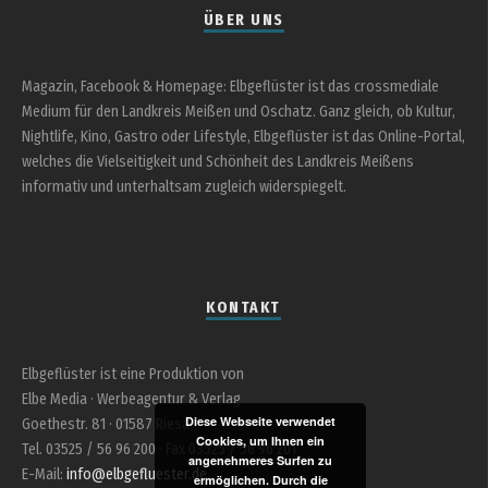
ÜBER UNS
Magazin, Facebook & Homepage: Elbgeflüster ist das crossmediale
Medium für den Landkreis Meißen und Oschatz. Ganz gleich, ob Kultur,
Nightlife, Kino, Gastro oder Lifestyle, Elbgeflüster ist das Online-Portal,
welches die Vielseitigkeit und Schönheit des Landkreis Meißens
informativ und unterhaltsam zugleich widerspiegelt.
KONTAKT
Elbgeflüster ist eine Produktion von
Elbe Media · Werbeagentur & Verlag
Diese Webseite verwendet
Goethestr. 81 · 01587 Riesa
Cookies, um Ihnen ein
Tel. 03525 / 56 96 200 · Fax 03525 / 56 96 201
angenehmeres Surfen zu
E-Mail:
info@elbgefluester.de
ermöglichen. Durch die