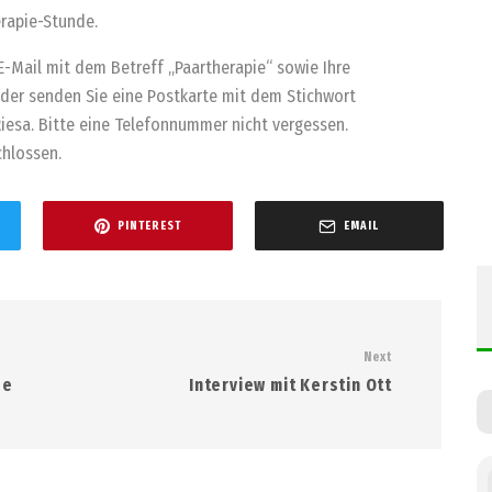
erapie-Stunde.
E-Mail mit dem Betreff „Paartherapie“ sowie Ihre
oder senden Sie eine Postkarte mit dem Stichwort
 Riesa. Bitte eine Telefonnummer nicht vergessen.
chlossen.
PINTEREST
EMAIL
Next
de
Interview mit Kerstin Ott