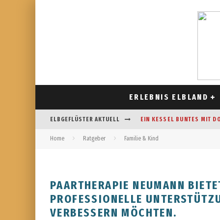
ERLEBNIS ELBLAND
ELBGEFLÜSTER AKTUELL
EIN KESSEL BUNTES MIT D
Home
Ratgeber
Familie & Kind
CAFÉ AM FELDRAND IN STR
DAS HOROSKOP FÜR AUGUS
FREIZEITSPASS FÜR JUNG UN
PAARTHERAPIE NEUMANN BIETET
ROFESSIONELLE UNTERSTÜTZUNG
ERBESSERN MÖCHTEN.