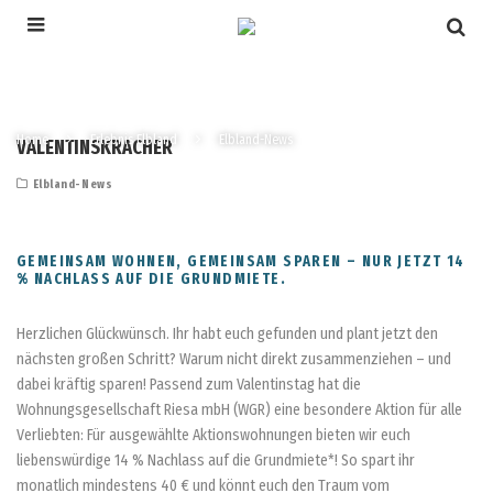
Home
Erlebnis Elbland
Elbland-News
VALENTINSKRACHER
Elbland-News
GEMEINSAM WOHNEN, GEMEINSAM SPAREN – NUR JETZT 14
% NACHLASS AUF DIE GRUNDMIETE.
Herzlichen Glückwünsch. Ihr habt euch gefunden und plant jetzt den
nächsten großen Schritt? Warum nicht direkt zusammenziehen – und
dabei kräftig sparen! Passend zum Valentinstag hat die
Wohnungsgesellschaft Riesa mbH (WGR) eine besondere Aktion für alle
Verliebten: Für ausgewählte Aktionswohnungen bieten wir euch
liebenswürdige 14 % Nachlass auf die Grundmiete*! So spart ihr
monatlich mindestens 40 € und könnt euch den Traum vom