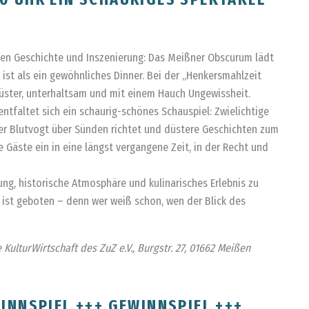
hen Geschichte und Inszenierung: Das Meißner Obscurum lädt
ist als ein gewöhnliches Dinner. Bei der „Henkersmahlzeit
düster, unterhaltsam und mit einem Hauch Ungewissheit.
entfaltet sich ein schaurig-schönes Schauspiel: Zwielichtige
er Blutvogt über Sünden richtet und düstere Geschichten zum
 Gäste ein in eine längst vergangene Zeit, in der Recht und
ng, historische Atmosphäre und kulinarisches Erlebnis zu
t ist geboten – denn wer weiß schon, wen der Blick des
 KulturWirtschaft des ZuZ e.V., Burgstr. 27, 01662 Meißen
INNSPIEL +++ GEWINNSPIEL +++