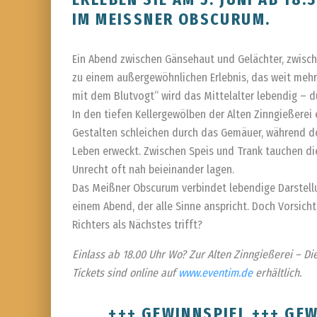
IM MEISSNER OBSCURUM.
Ein Abend zwischen Gänsehaut und Gelächter, zwisc
zu einem außergewöhnlichen Erlebnis, das weit mehr 
mit dem Blutvogt“ wird das Mittelalter lebendig – 
In den tiefen Kellergewölben der Alten Zinngießerei 
Gestalten schleichen durch das Gemäuer, während d
Leben erweckt. Zwischen Speis und Trank tauchen die
Unrecht oft nah beieinander lagen.
Das Meißner Obscurum verbindet lebendige Darstellu
einem Abend, der alle Sinne anspricht. Doch Vorsich
Richters als Nächstes trifft?
Einlass ab 18.00 Uhr Wo? Zur Alten Zinngießerei – Die
Tickets sind online auf
www.eventim.de
erhältlich.
+++ GEWINNSPIEL +++ GEW