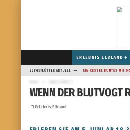
ERLEBNIS ELBLAND
ELBGEFLÜSTER AKTUELL
EIN KESSEL BUNTES MIT D
Home
Erlebnis Elbland
CAFÉ AM FELDRAND IN STR
WENN DER BLUTVOGT 
DAS HOROSKOP FÜR AUGUS
FREIZEITSPASS FÜR JUNG UN
Erlebnis Elbland
ERLEBEN SIE AM 5. JUNI AB 18