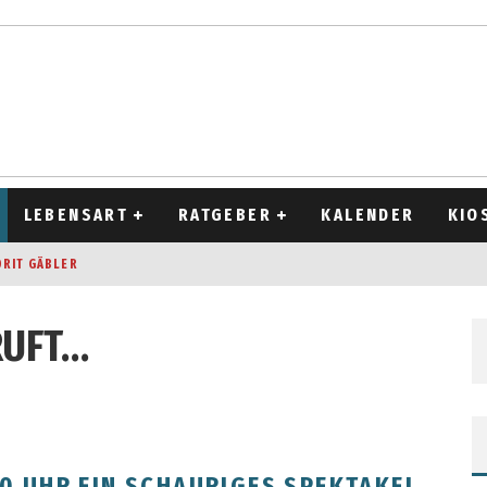
LEBENSART
RATGEBER
KALENDER
KIO
ORIT GÄBLER
OCKEN
RUFT…
T 2026
D ALT
.30 UHR EIN SCHAURIGES SPEKTAKEL