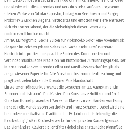
Den Auftakt bildet am 28. Juni um 17.00 Uhr ein Kammerkonzert für Cello
und Klavier mit Olivia Jeremias und Kerstin Mudra. Auf dem Programm
stehen Werke von Nikolai Kapustin, Ludwig van Beethoven und Sergej
Prokofiev. Zwischen Eleganz, Virtuosität und emotionaler Tiefe entfaltet
sich ein Konzertabend, der die Vielseitigkeit dieser Besetzung
eindrucksvoll hörbar macht.
Am 19. Juli folgt mit „Bachs Suiten für Violoncello Solo“ eine Abendmusik,
die ganz im Zeichen Johann Sebastian Bachs steht. Prof. Bernhard
Hentrich interpretiert ausgewählte Suiten des Komponisten und
verbindet musikalische Präzision mit historischer Aufführungspraxis. Der
international konzertierende Cellist und Musikwissenschaftler gilt als
ausgewiesener Experte für Alte Musik und Instrumentenforschung und
prägt seit vielen Jahren die Dresdner Musiklandschaft.
Ein weiterer Höhepunkt erwartet die Besucher am 23. August mit „Ein
Sommernachtstraum“. Das Klavier-Duo Konstanze Hollitzer und Prof.
Christian Hornef präsentiert Werke für Klavier zu vier Händen von Fanny
Hensel, Felix Mendelssohn Bartholdy und Franz Schubert. Dabei wird eine
besondere musikalische Tradition des 19. Jahrhunderts lebendig: die
Bearbeitung großer Orchesterwerke für den privaten Konzertgenuss.
Das vierhändige Klavierspiel entfaltet dabei eine erstaunliche Klangfülle