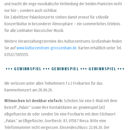
und macht die enge musikalische Verbindung der beiden Pianisten nicht
nur hör-, sondern auch sichtbar.
Die Zabeltitzer Palaiskonzerte stehen damit erneut für stilvolle
Konzertkultur in besonderer Atmosphäre – ein sommerliches Erlebnis
für alle Liebhaber klassischer Musik.
Weitere Veranstaltungstermine des Kulturzentrums Großenhain finden
Sie auf
www.kulturzentrum-grossenhain.de
. Karten erhältlich unter Tel.
03522/505555.
+++ GEWINNSPIEL +++ GEWINNSPIEL +++ GEWINNSPIEL +++
Wir verlosen unter allen Teilnehmern 1 x 2 Freikarten für das
Kammerkonzert am 28.06.26.
Mitmachen ist denkbar einfach:
Schicken Sie eine E-Mail mit dem
Betreff „Palais“ sowie Ihre Kontaktdaten an: gewinnspiel (at)
elbgefluester.de oder senden Sie eine Postkarte mit dem Stichwort
„Palais“ an Elbgeflüster, Goethestr. 81, 01587 Riesa. Bitte eine
Telefonnummer nicht vergessen. Einsendeschluss: 22.06.26. Der