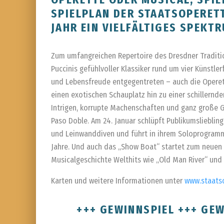
SPIELPLAN DER STAATSOPERETT
JAHR EIN VIELFÄLTIGES SPEKT
Zum umfangreichen Repertoire des Dresdner Tradit
Puccinis gefühlvoller Klassiker rund um vier Künstl
und Lebensfreude entgegentreten – auch die Operette
einen exotischen Schauplatz hin zu einer schillernd
Intrigen, korrupte Machenschaften und ganz große G
Paso Doble. Am 24. Januar schlüpft Publikumslieblin
und Leinwanddiven und führt in ihrem Soloprogramm 
Jahre. Und auch das „Show Boat“ startet zum neuen J
Musicalgeschichte Welthits wie „Old Man River“ und 
Karten und weitere Informationen unter
www.staats
+++ GEWINNSPIEL +++ GEW