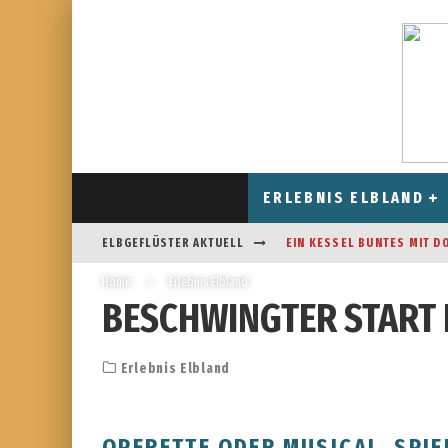
ERLEBNIS ELBLAND
ELBGEFLÜSTER AKTUELL
EIN KESSEL BUNTES MIT D
Home
Erlebnis Elbland
CAFÉ AM FELDRAND IN STR
BESCHWINGTER START 
DAS HOROSKOP FÜR AUGUS
FREIZEITSPASS FÜR JUNG UN
Erlebnis Elbland
OPERETTE ODER MUSICAL, SPI