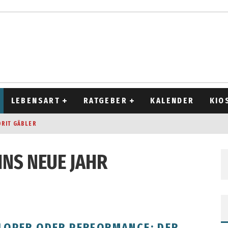
LEBENSART
RATGEBER
KALENDER
KIO
ORIT GÄBLER
OCKEN
INS NEUE JAHR
T 2026
D ALT
ELOPER ODER PERFORMANCE: DER