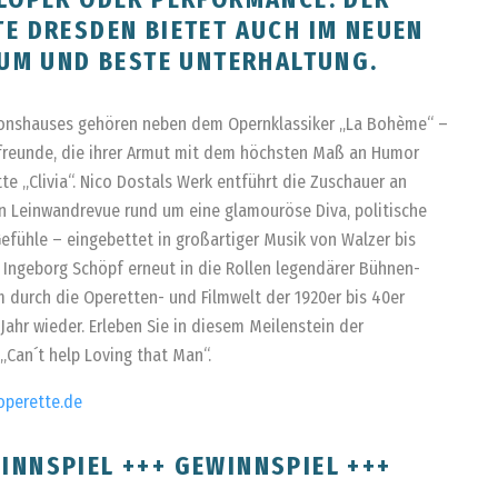
E DRESDEN BIETET AUCH IM NEUEN
RUM UND BESTE UNTERHALTUNG.
ionshauses gehören neben dem Opernklassiker „La Bohème“ –
erfreunde, die ihrer Armut mit dem höchsten Maß an Humor
 „Clivia“. Nico Dostals Werk entführt die Zuschauer an
en Leinwandrevue rund um eine glamouröse Diva, politische
efühle – eingebettet in großartiger Musik von Walzer bis
g Ingeborg Schöpf erneut in die Rollen legendärer Bühnen-
durch die Operetten- und Filmwelt der 1920er bis 40er
ahr wieder. Erleben Sie in diesem Meilenstein der
„Can´t help Loving that Man“.
operette.de
INNSPIEL +++ GEWINNSPIEL +++