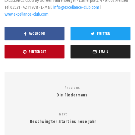
EXCELLANCE CLUB by Doreen Fahrenberger · Lutherplatz 4 · 01662 Meißen
Tel 03521 · 42 11 978 · E-Mail:
info@excellance-club.com
|
www.excellance-club.com
FACEBOOK
TWITTER
PINTEREST
EMAIL
Previous
Die Fledermaus
Next
Beschwingter Start ins neue Jahr