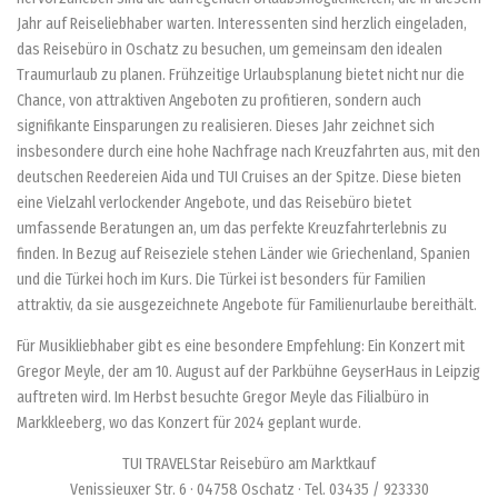
Jahr auf Reiseliebhaber warten. Interessenten sind herzlich eingeladen,
das Reisebüro in Oschatz zu besuchen, um gemeinsam den idealen
Traumurlaub zu planen. Frühzeitige Urlaubsplanung bietet nicht nur die
Chance, von attraktiven Angeboten zu profitieren, sondern auch
signifikante Einsparungen zu realisieren. Dieses Jahr zeichnet sich
insbesondere durch eine hohe Nachfrage nach Kreuzfahrten aus, mit den
deutschen Reedereien Aida und TUI Cruises an der Spitze. Diese bieten
eine Vielzahl verlockender Angebote, und das Reisebüro bietet
umfassende Beratungen an, um das perfekte Kreuzfahrterlebnis zu
finden. In Bezug auf Reiseziele stehen Länder wie Griechenland, Spanien
und die Türkei hoch im Kurs. Die Türkei ist besonders für Familien
attraktiv, da sie ausgezeichnete Angebote für Familienurlaube bereithält.
Für Musikliebhaber gibt es eine besondere Empfehlung: Ein Konzert mit
Gregor Meyle, der am 10. August auf der Parkbühne GeyserHaus in Leipzig
auftreten wird. Im Herbst besuchte Gregor Meyle das Filialbüro in
Markkleeberg, wo das Konzert für 2024 geplant wurde.
TUI TRAVELStar Reisebüro am Marktkauf
Venissieuxer Str. 6 · 04758 Oschatz · Tel. 03435 / 923330