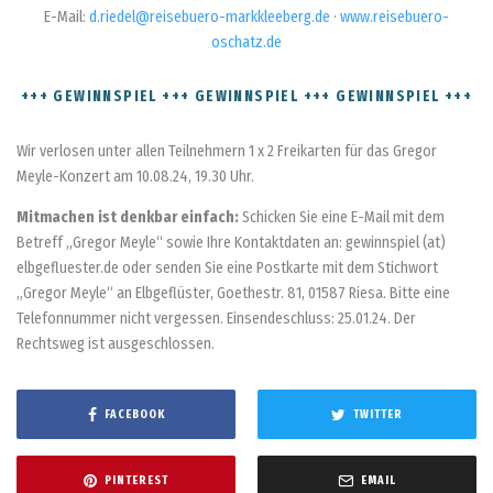
E-Mail:
d.riedel@reisebuero-markkleeberg.de
·
www.reisebuero-
oschatz.de
+++ GEWINNSPIEL +++ GEWINNSPIEL +++ GEWINNSPIEL +++
Wir verlosen unter allen Teilnehmern 1 x 2 Freikarten für das Gregor
Meyle-Konzert am 10.08.24, 19.30 Uhr.
Mitmachen ist denkbar einfach:
Schicken Sie eine E-Mail mit dem
Betreff „Gregor Meyle“ sowie Ihre Kontaktdaten an: gewinnspiel (at)
elbgefluester.de oder senden Sie eine Postkarte mit dem Stichwort
„Gregor Meyle“ an Elbgeflüster, Goethestr. 81, 01587 Riesa. Bitte eine
Telefonnummer nicht vergessen. Einsendeschluss: 25.01.24. Der
Rechtsweg ist ausgeschlossen.
FACEBOOK
TWITTER
PINTEREST
EMAIL