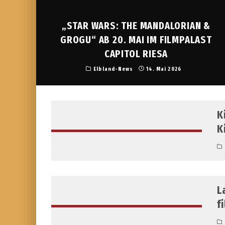
„STAR WARS: THE MANDALORIAN &
GROGU“ AB 20. MAI IM FILMPALAST
CAPITOL RIESA
Elbland-News
14. Mai 2026
K
K
L
f