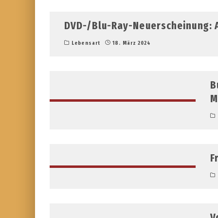
DVD-/Blu-Ray-Neuerscheinung:
Lebensart
18. März 2024
B
M
F
V