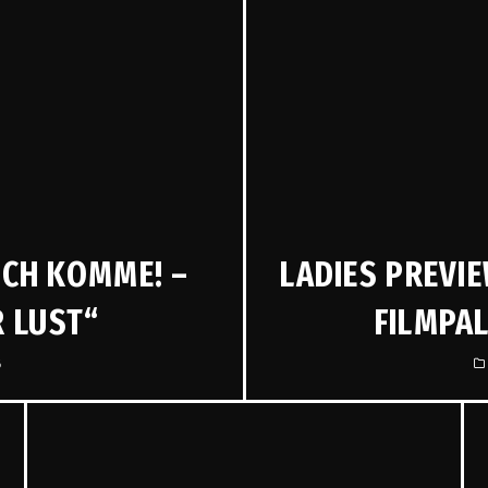
 ICH KOMME! –
LADIES PREVIE
R LUST“
FILMPAL
6