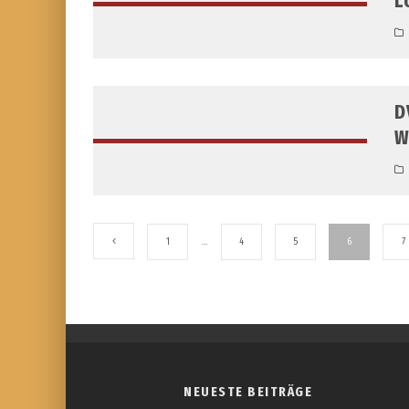
L
D
W
1
…
4
5
6
7
NEUESTE BEITRÄGE