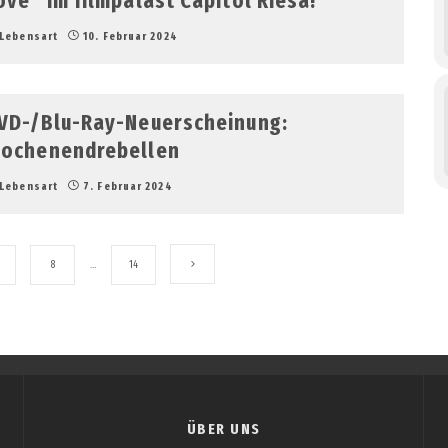
ove“ im filmpalast Capitol Riesa!
Lebensart
10. Februar 2024
VD-/Blu-Ray-Neuerscheinung:
ochenendrebellen
Lebensart
7. Februar 2024
8
…
14
ÜBER UNS