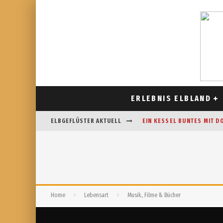
ERLEBNIS ELBLAND
ELBGEFLÜSTER AKTUELL
EIN KESSEL BUNTES MIT D
CAFÉ AM FELDRAND IN STR
DAS HOROSKOP FÜR AUGUS
FREIZEITSPASS FÜR JUNG UN
Home
Lebensart
Musik, Filme & Bücher