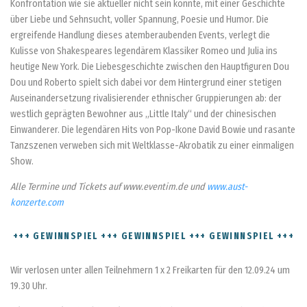
Konfrontation wie sie aktueller nicht sein könnte, mit einer Geschichte
über Liebe und Sehnsucht, voller Spannung, Poesie und Humor. Die
ergreifende Handlung dieses atemberaubenden Events, verlegt die
Kulisse von Shakespeares legendärem Klassiker Romeo und Julia ins
heutige New York. Die Liebesgeschichte zwischen den Hauptfiguren Dou
Dou und Roberto spielt sich dabei vor dem Hintergrund einer stetigen
Auseinandersetzung rivalisierender ethnischer Gruppierungen ab: der
westlich geprägten Bewohner aus „Little Italy“ und der chinesischen
Einwanderer. Die legendären Hits von Pop-Ikone David Bowie und rasante
Tanzszenen verweben sich mit Weltklasse-Akrobatik zu einer einmaligen
Show.
Alle Termine und Tickets auf www.eventim.de und
www.aust-
konzerte.com
+++ GEWINNSPIEL +++ GEWINNSPIEL +++ GEWINNSPIEL +++
Wir verlosen unter allen Teilnehmern 1 x 2 Freikarten für den 12.09.24 um
19.30 Uhr.