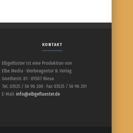
KONTAKT
Elbgeflüster ist eine Produktion von
Elbe Media · Werbeagentur & Verlag
Goethestr. 81 · 01587 Riesa
Tel. 03525 / 56 96 200 · Fax 03525 / 56 96 201
E-Mail:
info@elbgefluester.de