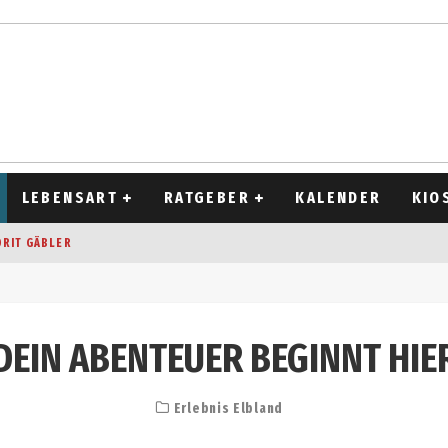
LEBENSART
RATGEBER
KALENDER
KIO
ORIT GÄBLER
OCKEN
T 2026
DEIN ABENTEUER BEGINNT HIE
D ALT
Erlebnis Elbland