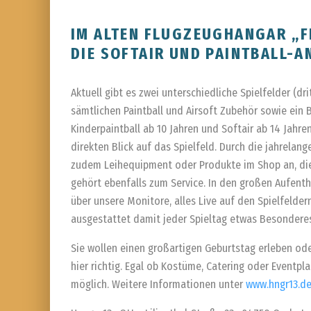
IM ALTEN FLUGZEUGHANGAR „F
DIE SOFTAIR UND PAINTBALL-A
Aktuell gibt es zwei unterschiedliche Spielfelder (dr
sämtlichen Paintball und Airsoft Zubehör sowie ein 
Kinderpaintball ab 10 Jahren und Softair ab 14 Jahre
direkten Blick auf das Spielfeld. Durch die jahrelan
zudem Leihequipment oder Produkte im Shop an, die 
gehört ebenfalls zum Service. In den großen Aufent
über unsere Monitore, alles Live auf den Spielfeldern
ausgestattet damit jeder Spieltag etwas Besonderes
Sie wollen einen großartigen Geburtstag erleben od
hier richtig. Egal ob Kostüme, Catering oder Eventpl
möglich. Weitere Informationen unter
www.hngr13.d