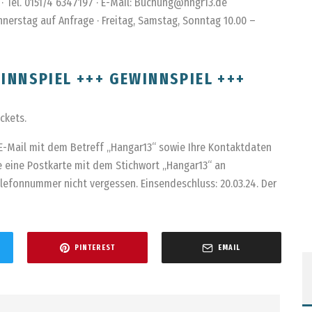
 · Tel. 0151/4 6347197 · E-Mail: Buchung@hngr13.de
erstag auf Anfrage · Freitag, Samstag, Sonntag 10.00 –
INNSPIEL +++ GEWINNSPIEL +++
ckets.
E-Mail mit dem Betreff „Hangar13“ sowie Ihre Kontaktdaten
ie eine Postkarte mit dem Stichwort „Hangar13“ an
Telefonnummer nicht vergessen. Einsendeschluss: 20.03.24. Der
PINTEREST
EMAIL