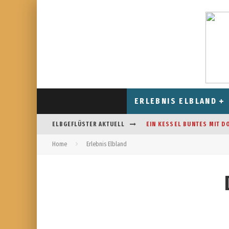
ERLEBNIS ELBLAND
ELBGEFLÜSTER AKTUELL
EIN KESSEL BUNTES MIT D
Home
Erlebnis Elbland
CAFÉ AM FELDRAND IN STR
DAS HOROSKOP FÜR AUGUS
FREIZEITSPASS FÜR JUNG UN