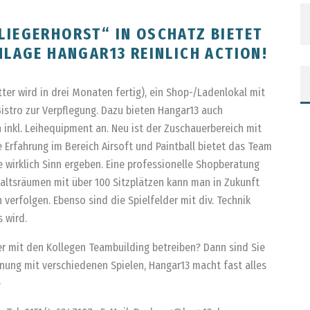
LIEGERHORST“ IN OSCHATZ BIETET
NLAGE HANGAR13 REINLICH ACTION!
itter wird in drei Monaten fertig), ein Shop-/Ladenlokal mit
Bistro zur Verpflegung. Dazu bieten Hangar13 auch
n inkl. Leihequipment an. Neu ist der Zuschauerbereich mit
ge Erfahrung im Bereich Airsoft und Paintball bietet das Team
wirklich Sinn ergeben. Eine professionelle Shopberatung
haltsräumen mit über 100 Sitzplätzen kann man in Zukunft
 verfolgen. Ebenso sind die Spielfelder mit div. Technik
 wird.
er mit den Kollegen Teambuilding betreiben? Dann sind Sie
anung mit verschiedenen Spielen, Hangar13 macht fast alles
e