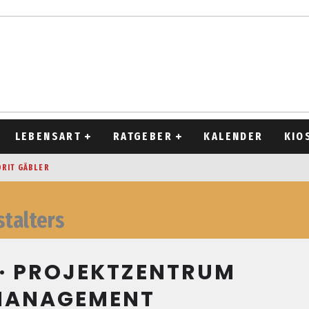
LEBENSART
RATGEBER
KALENDER
KIO
ORIT GÄBLER
OCKEN
stalters
T 2026
D ALT
· PROJEKTZENTRUM
MANAGEMENT