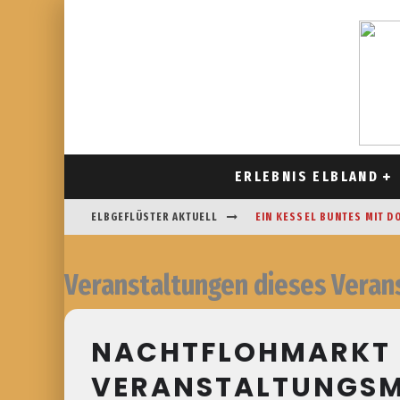
ERLEBNIS ELBLAND
ELBGEFLÜSTER AKTUELL
EIN KESSEL BUNTES MIT D
CAFÉ AM FELDRAND IN STR
Veranstaltungen dieses Veran
DAS HOROSKOP FÜR AUGUS
FREIZEITSPASS FÜR JUNG UN
NACHTFLOHMARKT 
VERANSTALTUNGS