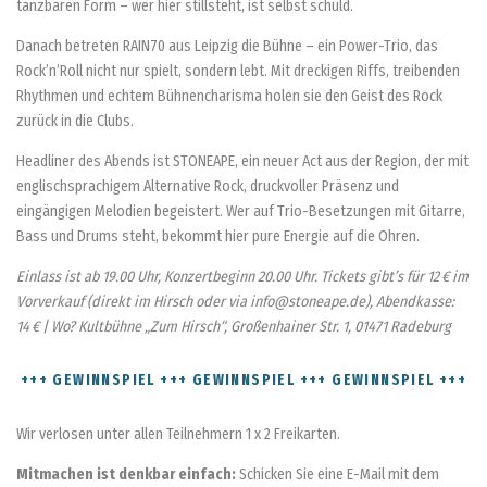
tanzbaren Form – wer hier stillsteht, ist selbst schuld.
Danach betreten RAIN70 aus Leipzig die Bühne – ein Power-Trio, das
Rock’n’Roll nicht nur spielt, sondern lebt. Mit dreckigen Riffs, treibenden
Rhythmen und echtem Bühnencharisma holen sie den Geist des Rock
zurück in die Clubs.
Headliner des Abends ist STONEAPE, ein neuer Act aus der Region, der mit
englischsprachigem Alternative Rock, druckvoller Präsenz und
eingängigen Melodien begeistert. Wer auf Trio-Besetzungen mit Gitarre,
Bass und Drums steht, bekommt hier pure Energie auf die Ohren.
Einlass ist ab 19.00 Uhr, Konzertbeginn 20.00 Uhr. Tickets gibt’s für 12 € im
Vorverkauf (direkt im Hirsch oder via info@stoneape.de), Abendkasse:
14 € | Wo? Kultbühne „Zum Hirsch“, Großenhainer Str. 1, 01471 Radeburg
+++ GEWINNSPIEL +++ GEWINNSPIEL +++ GEWINNSPIEL +++
Wir verlosen unter allen Teilnehmern 1 x 2 Freikarten.
Mitmachen ist denkbar einfach:
Schicken Sie eine E-Mail mit dem