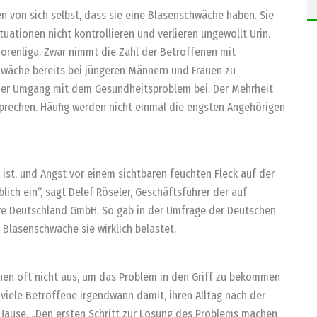
en von sich selbst, dass sie eine Blasenschwäche haben. Sie
ationen nicht kontrollieren und verlieren ungewollt Urin.
iorenliga. Zwar nimmt die Zahl der Betroffenen mit
wäche bereits bei jüngeren Männern und Frauen zu
der Umgang mit dem Gesundheitsproblem bei. Der Mehrheit
sprechen. Häufig werden nicht einmal die engsten Angehörigen
e ist, und Angst vor einem sichtbaren feuchten Fleck auf der
lich ein“, sagt Delef Röseler, Geschäftsführer der auf
are Deutschland GmbH. So gab in der Umfrage der Deutschen
 Blasenschwäche sie wirklich belastet.
hen oft nicht aus, um das Problem in den Griff zu bekommen
viele Betroffene irgendwann damit, ihren Alltag nach der
 Hause. „Den ersten Schritt zur Lösung des Problems machen