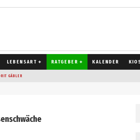
LEBENSART
RATGEBER
KALENDER
KIO
ORIT GÄBLER
OCKEN
T 2026
D ALT
asenschwäche