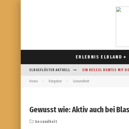
ERLEBNIS ELBLAND
ELBGEFLÜSTER AKTUELL
EIN KESSEL BUNTES MIT D
Home
Ratgeber
Gesundheit
CAFÉ AM FELDRAND IN STR
DAS HOROSKOP FÜR AUGUS
FREIZEITSPASS FÜR JUNG UN
Gewusst wie: Aktiv auch bei Bl
Gesundheit