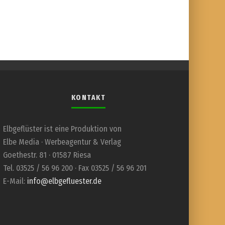
KONTAKT
Elbgeflüster ist eine Produktion von
Elbe Media · Werbeagentur & Verlag
Goethestr. 81 · 01587 Riesa
Tel. 03525 / 56 96 200 · Fax 03525 / 56 96 201
E-Mail:
info@elbgefluester.de