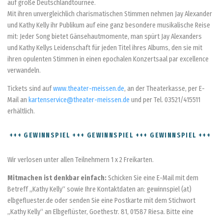
auf große Deutschlandtournee.
Mit ihren unvergleichlich charismatischen Stimmen nehmen Jay Alexander
und Kathy Kelly ihr Publikum auf eine ganz besondere musikalische Reise
mit: Jeder Song bietet Gänsehautmomente, man spürt Jay Alexanders
und Kathy Kellys Leidenschaft für jeden Titel ihres Albums, den sie mit
ihren opulenten Stimmen in einen epochalen Konzertsaal par excellence
verwandeln.
Tickets sind auf
www.theater-meissen.de
, an der Theaterkasse, per E-
Mail an
kartenservice@theater-meissen.de
und per Tel. 03521/415511
erhältlich.
+++ GEWINNSPIEL +++ GEWINNSPIEL +++ GEWINNSPIEL +++
Wir verlosen unter allen Teilnehmern 1 x 2 Freikarten.
Mitmachen ist denkbar einfach:
Schicken Sie eine E-Mail mit dem
Betreff „Kathy Kelly“ sowie Ihre Kontaktdaten an: gewinnspiel (at)
elbgefluester.de oder senden Sie eine Postkarte mit dem Stichwort
„Kathy Kelly“ an Elbgeflüster, Goethestr. 81, 01587 Riesa. Bitte eine