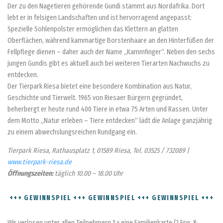
Der zu den Nagetieren gehörende Gundi stammt aus Nordafrika. Dort
lebt er in felsigen Landschaften und ist hervorragend angepasst:
Spezielle Sohlenpolster ermöglichen das Klettern an glatten
Oberflächen, während kammartige Borstenhaare an den Hinterfüßen der
Fellpflege dienen – daher auch der Name „Kammfinger“. Neben den sechs
jungen Gundis gibt es aktuell auch bei weiteren Tierarten Nachwuchs zu
entdecken.
Der Tierpark Riesa bietet eine besondere Kombination aus Natur,
Geschichte und Tierwelt. 1965 von Riesaer Bürgern gegründet,
beherbergt er heute rund 400 Tiere in etwa 75 Arten und Rassen. Unter
dem Motto „Natur erleben – Tiere entdecken“ lädt die Anlage ganzjährig
zu einem abwechslungsreichen Rundgang ein.
Tierpark Riesa, Rathausplatz 1, 01589 Riesa, Tel. 03525 / 732089 |
www.tierpark-riesa.de
Öffnungszeiten:
täglich 10.00 – 18.00 Uhr
+++ GEWINNSPIEL +++ GEWINNSPIEL +++ GEWINNSPIEL +++
Wir verlosen unter allen Teilnehmern 1 x eine Familienkarte (2 Erw. &