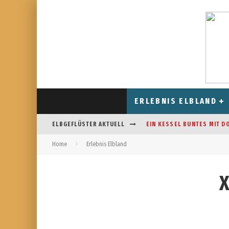
ERLEBNIS ELBLAND
ELBGEFLÜSTER AKTUELL
EIN KESSEL BUNTES MIT D
Home
Erlebnis Elbland
CAFÉ AM FELDRAND IN STR
DAS HOROSKOP FÜR AUGUS
X
FREIZEITSPASS FÜR JUNG UN