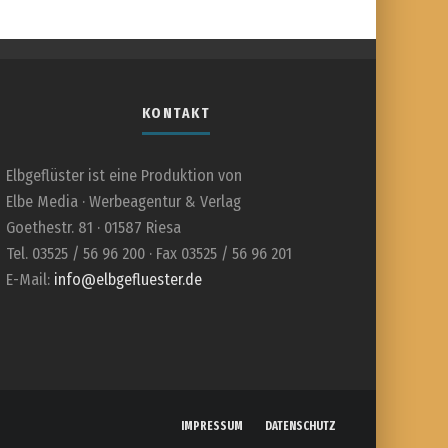
KONTAKT
Elbgeflüster ist eine Produktion von
Elbe Media · Werbeagentur & Verlag
Goethestr. 81 · 01587 Riesa
Tel. 03525 / 56 96 200 · Fax 03525 / 56 96 201
E-Mail:
info@elbgefluester.de
IMPRESSUM
DATENSCHUTZ