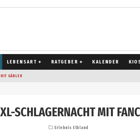
LEBENSART
RATGEBER
KALENDER
KIO
ORIT GÄBLER
OCKEN
T 2026
XL-SCHLAGERNACHT MIT FAN
D ALT
Erlebnis Elbland