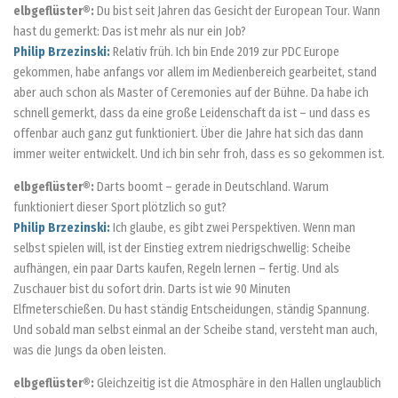
elbgeflüster®:
Du bist seit Jahren das Gesicht der European Tour. Wann
hast du gemerkt: Das ist mehr als nur ein Job?
Philip Brzezinski:
Relativ früh. Ich bin Ende 2019 zur PDC Europe
gekommen, habe anfangs vor allem im Medienbereich gearbeitet, stand
aber auch schon als Master of Ceremonies auf der Bühne. Da habe ich
schnell gemerkt, dass da eine große Leidenschaft da ist – und dass es
offenbar auch ganz gut funktioniert. Über die Jahre hat sich das dann
immer weiter entwickelt. Und ich bin sehr froh, dass es so gekommen ist.
elbgeflüster®:
Darts boomt – gerade in Deutschland. Warum
funktioniert dieser Sport plötzlich so gut?
Philip Brzezinski:
Ich glaube, es gibt zwei Perspektiven. Wenn man
selbst spielen will, ist der Einstieg extrem niedrigschwellig: Scheibe
aufhängen, ein paar Darts kaufen, Regeln lernen – fertig. Und als
Zuschauer bist du sofort drin. Darts ist wie 90 Minuten
Elfmeterschießen. Du hast ständig Entscheidungen, ständig Spannung.
Und sobald man selbst einmal an der Scheibe stand, versteht man auch,
was die Jungs da oben leisten.
elbgeflüster®:
Gleichzeitig ist die Atmosphäre in den Hallen unglaublich