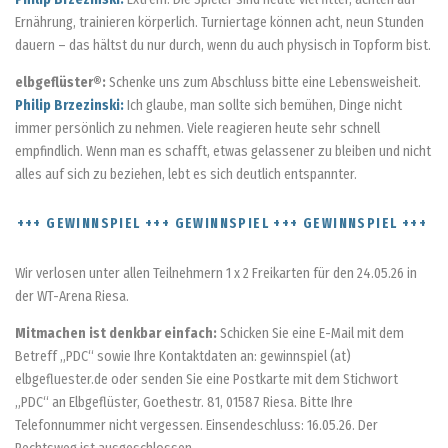
Ernährung, trainieren körperlich. Turniertage können acht, neun Stunden
dauern – das hältst du nur durch, wenn du auch physisch in Topform bist.
elbgeflüster®:
Schenke uns zum Abschluss bitte eine Lebensweisheit.
Philip Brzezinski:
Ich glaube, man sollte sich bemühen, Dinge nicht
immer persönlich zu nehmen. Viele reagieren heute sehr schnell
empfindlich. Wenn man es schafft, etwas gelassener zu bleiben und nicht
alles auf sich zu beziehen, lebt es sich deutlich entspannter.
+++ GEWINNSPIEL +++ GEWINNSPIEL +++ GEWINNSPIEL +++
Wir verlosen unter allen Teilnehmern 1 x 2 Freikarten für den 24.05.26 in
der WT-Arena Riesa.
Mitmachen ist denkbar einfach:
Schicken Sie eine E-Mail mit dem
Betreff „PDC“ sowie Ihre Kontaktdaten an: gewinnspiel (at)
elbgefluester.de oder senden Sie eine Postkarte mit dem Stichwort
„PDC“ an Elbgeflüster, Goethestr. 81, 01587 Riesa. Bitte Ihre
Telefonnummer nicht vergessen. Einsendeschluss: 16.05.26. Der