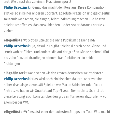
laut. Wie passt das zu einem Präzisionssport?
Philip Brzezinski:
Genau das macht den Reiz aus. Diese Kombination
gibt es so in keiner anderen Sportart: absolute Präzision und gleichzeitig
tausende Menschen, die singen, feiern, Stimmung machen. Die besten
Spieler schaffen es, das auszublenden – oder sogar daraus Energie zu
ziehen.
elbgeflüster®:
Gibt es Spieler, die ohne Publikum besser sind?
Philip Brzezinski:
Ja, absolut. Es gibt Spieler, die sich ohne Bühne und
Druck wohler fühlen. Und andere, die auf der großen Bühne nochmal fünf
bis zehn Prozent drauflegen können. Das funktioniert in beide
Richtungen.
e
lbgeflüster®:
Wann sehen wir den ersten deutschen Weltmeister?
Philip Brzezinski:
Das wird noch ein bisschen dauern. Aber wir sind
näher dran als je zuvor. Mit Spielern wie Martin Schindler oder Ricardo
Pietreczko haben wir Qualität auf Top-Niveau. Der nächste Schritt ist,
diese Leistung auch konstant bei den großen Turnieren abzurufen – vor
allem bei der WM.
elbgeflüster®:
Riesa ist einer der lautesten Stopps der Tour. Was macht