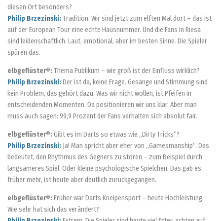
diesen Ort besonders?
Philip Brzezinski:
Tradition. Wir sind jetzt zum elften Mal dort – das ist
auf der European Tour eine echte Hausnummer. Und die Fans in Riesa
sind leidenschaftlich. Laut, emotional, aber im besten Sinne. Die Spieler
spüren das.
elbgeflüster®:
Thema Publikum – wie groß ist der Einfluss wirklich?
Philip Brzezinski:
Der ist da, keine Frage. Gesänge und Stimmung sind
kein Problem, das gehört dazu. Was wir nicht wollen, ist Pfeifen in
entscheidenden Momenten. Da positionieren wir uns klar. Aber man
muss auch sagen: 99,9 Prozent der Fans verhalten sich absolut fair.
elbgeflüster®:
Gibt es im Darts so etwas wie „Dirty Tricks“?
Philip Brzezinski:
Ja! Man spricht aber eher von „Gamesmanship“. Das
bedeutet, den Rhythmus des Gegners zu stören – zum Beispiel durch
langsameres Spiel. Oder kleine psychologische Spielchen. Das gab es
früher mehr, ist heute aber deutlich zurückgegangen.
elbgeflüster®:
Früher war Darts Kneipensport – heute Hochleistung.
Wie sehr hat sich das verändert?
Philip Brzezinski:
Extrem. Die Spieler sind heute viel fitter, achten auf