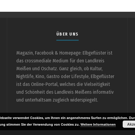
ÜBER UNS
Magazin, Facebook & Homepage: Elbgeflüster ist
das crossmediale Medium für den Landkreis
Meißen und Oschatz. Ganz gleich, ob Kultur,
Nightlife, Kino, Gastro oder Lifestyle, Elbgeflüster
ist das Online-Portal, welches die Vielseitigkeit
und Schönheit des Landkreis Meißens informativ
und unterhaltsam zugleich widerspiegelt.
ebseite verwendet Cookies, um Ihnen ein angenehmeres Surfen zu ermöglichen. Durc
Akze
ung stimmen Sie der Verwendung von Cookies zu.
Weitere Informationen