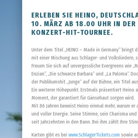
ERLEBEN SIE HEINO, DEUTSCHL
10. MÄRZ AB 18.00 UHR IN DER
ONZERT-HIT-TOURNEE.
Unter dem Titel „HEINO – Made in Germany“ bringt de
mit einer Mischung aus Schlager- und Volksliedern, 
Freuen Sie sich auf unvergessliche Evergreens wie „
Enzian“, „Die schwarze Barbara“ und „La Paloma“. Doc
der Publikumshit „Junge“ auf der Bühne, ein Titel au
Ein weiterer Höhepunkt: Erstmals präsentiert Heino
Moment, der garantiert für Gänsehaut sorgen wird.
Mit 86 Jahren beweist Heino einmal mehr, warum er al
und voller Energie. Seine Stimme, sein Charisma und 
seit Jahrzehnten in den Bann. Bei ihm zählt Ihre Sti
Karten gibt es bei
www.SchlagerTickets.com
sowie an