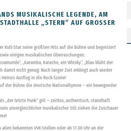
ANDS MUSIKALISCHE LEGENDE, AM
 STADTHALLE „STERN“ AUF GROSSER K
r Kult-Star seine größten Hits auf die Bühne und begeistert
sowie einigen musikalischen Überraschungen.
Rosamunde“, „Karamba, Karacho, ein Whisky“, „Blau blüht der
h damit nicht genug: Nach langer Zeit erklingt auch wieder
s Heinos Ausflug in die Rock-Szene!
 auf der Bühne die deutsche Nationalhymne – ein bewegender
s „der letzte Punk“ gilt – zeitlos, authentisch, standhaft
sein unvergleichlicher musikalischer Stil ziehen die Zuschauer
mme!
 allen bekannten VVK-Stellen oder ab 17.00 Uhr an der