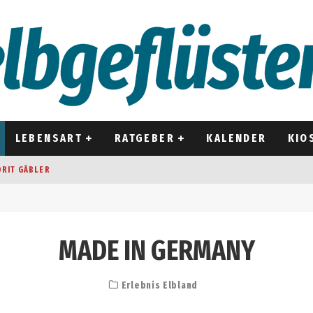
LEBENSART
RATGEBER
KALENDER
KIO
ORIT GÄBLER
OCKEN
T 2026
MADE IN GERMANY
D ALT
Erlebnis Elbland