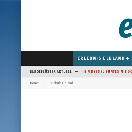
ERLEBNIS ELBLAND
ELBGEFLÜSTER AKTUELL
EIN KESSEL BUNTES MIT D
Home
Erlebnis Elbland
CAFÉ AM FELDRAND IN STR
DAS HOROSKOP FÜR AUGUS
FREIZEITSPASS FÜR JUNG UN