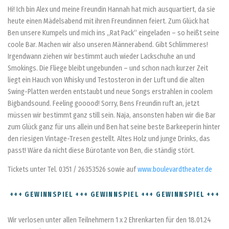
Hi! Ich bin Alex und meine Freundin Hannah hat mich ausquartiert, da sie
heute einen Mädelsabend mit ihren Freundinnen feiert. Zum Glück hat
Ben unsere Kumpels und mich ins „Rat Pack“ eingeladen – so heißt seine
coole Bar. Machen wir also unseren Männerabend. Gibt Schlimmeres!
Irgendwann ziehen wir bestimmt auch wieder Lackschuhe an und
Smokings. Die Fliege bleibt ungebunden – und schon nach kurzer Zeit
liegt ein Hauch von Whisky und Testosteron in der Luft und die alten
Swing-Platten werden entstaubt und neue Songs erstrahlen in coolem
Bigbandsound. Feeling gooood! Sorry, Bens Freundin ruft an, jetzt
müssen wir bestimmt ganz still sein. Naja, ansonsten haben wir die Bar
zum Glück ganz für uns allein und Ben hat seine beste Barkeeperin hinter
den riesigen Vintage-Tresen gestellt. Altes Holz und junge Drinks, das
passt! Wäre da nicht diese Bürotante von Ben, die ständig stört.
Tickets unter Tel. 0351 / 26353526 sowie auf
www.boulevardtheater.de
+++ GEWINNSPIEL +++ GEWINNSPIEL +++ GEWINNSPIEL +++
Wir verlosen unter allen Teilnehmern 1 x 2 Ehrenkarten für den 18.01.24