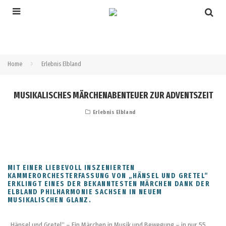
Home
Erlebnis Elbland
MUSIKALISCHES MÄRCHENABENTEUER ZUR ADVENTSZEIT
Erlebnis Elbland
MIT EINER LIEBEVOLL INSZENIERTEN
KAMMERORCHESTERFASSUNG VON „HÄNSEL UND GRETEL“
ERKLINGT EINES DER BEKANNTESTEN MÄRCHEN DANK DER
ELBLAND PHILHARMONIE SACHSEN IN NEUEM
MUSIKALISCHEN GLANZ.
„Hänsel und Gretel“ – Ein Märchen in Musik und Bewegung – in nur 55