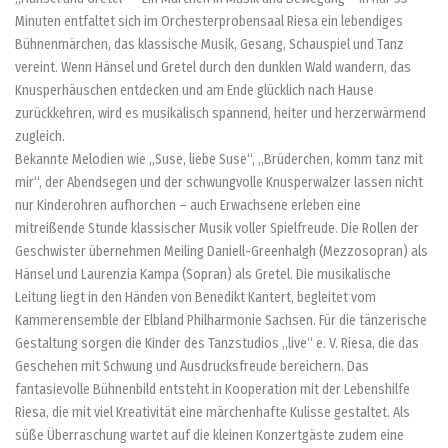
Minuten entfaltet sich im Orchesterprobensaal Riesa ein lebendiges
Bühnenmärchen, das klassische Musik, Gesang, Schauspiel und Tanz
vereint. Wenn Hänsel und Gretel durch den dunklen Wald wandern, das
Knusperhäuschen entdecken und am Ende glücklich nach Hause
zurückkehren, wird es musikalisch spannend, heiter und herzerwärmend
zugleich.
Bekannte Melodien wie „Suse, liebe Suse“, „Brüderchen, komm tanz mit
mir“, der Abendsegen und der schwungvolle Knusperwalzer lassen nicht
nur Kinderohren aufhorchen – auch Erwachsene erleben eine
mitreißende Stunde klassischer Musik voller Spielfreude. Die Rollen der
Geschwister übernehmen Meiling Daniell-Greenhalgh (Mezzosopran) als
Hänsel und Laurenzia Kampa (Sopran) als Gretel. Die musikalische
Leitung liegt in den Händen von Benedikt Kantert, begleitet vom
Kammerensemble der Elbland Philharmonie Sachsen. Für die tänzerische
Gestaltung sorgen die Kinder des Tanzstudios „live“ e. V. Riesa, die das
Geschehen mit Schwung und Ausdrucksfreude bereichern. Das
fantasievolle Bühnenbild entsteht in Kooperation mit der Lebenshilfe
Riesa, die mit viel Kreativität eine märchenhafte Kulisse gestaltet. Als
süße Überraschung wartet auf die kleinen Konzertgäste zudem eine