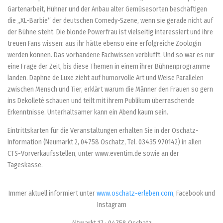
Gartenarbeit, Hühner und der Anbau alter Gemüsesorten beschäftigen
die „XL-Barbie“ der deutschen Comedy-Szene, wenn sie gerade nicht auf
der Bühne steht. Die blonde Powerfrau ist vielseitig interessiert und ihre
treuen Fans wissen: aus ihr hätte ebenso eine erfolgreiche Zoologin
werden können. Das vorhandene Fachwissen verblüfft. Und so war es nur
eine Frage der Zeit, bis diese Themen in einem ihrer Bühnenprogramme
landen. Daphne de Luxe zieht auf humorvolle Art und Weise Parallelen
zwischen Mensch und Tier, erklärt warum die Männer den Frauen so gern
ins Dekolleté schauen und teilt mit ihrem Publikum überraschende
Erkenntnisse. Unterhaltsamer kann ein Abend kaum sein.
Eintrittskarten für die Veranstaltungen erhalten Sie in der Oschatz-
Information (Neumarkt 2, 04758 Oschatz, Tel. 03435 970142) in allen
CTS-Vorverkaufsstellen, unter www.eventim.de sowie an der
Tageskasse.
Immer aktuell informiert unter
www.oschatz-erleben.com
, Facebook und
Instagram