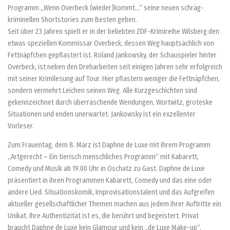
Programm „Wenn Overbeck (wieder)kommt…“ seine neuen schräg-
kriminellen Shortstories zum Besten geben.
Seit über 23 Jahren spielt er in der beliebten ZDF-Krimireihe Wilsberg den
etwas speziellen Kommissar Overbeck, dessen Weg hauptsächlich von
Fettnäpfchen gepflastert ist. Roland Jankowsky, der Schauspieler hinter
Overbeck, ist neben den Dreharbeiten seit einigen Jahren sehr erfolgreich
mit seiner Krimilesung auf Tour. Hier pflastern weniger die Fettnäpfchen,
sondern vermehrt Leichen seinen Weg. Alle Kurzgeschichten sind
gekennzeichnet durch überraschende Wendungen, Wortwitz, groteske
Situationen und enden unerwartet. Jankowsky ist ein exzellenter
Vorleser.
Zum Frauentag, dem 8. März ist Daphne de Luxe mit ihrem Programm
„Artgerecht – Ein tierisch menschliches Programm“ mit Kabarett,
Comedy und Musik ab 19.00 Uhr in Oschatz zu Gast. Daphne de Luxe
präsentiert in ihren Programmen Kabarett, Comedy und das eine oder
andere Lied. Situationskomik, Improvisationstalent und das Aufgreifen
aktueller gesellschaftlicher Themen machen aus jedem ihrer Auftritte ein
Unikat. Ihre Authentizität ist es, die berührt und begeistert. Privat
braucht Daphne de Luxe kein Glamour und kein „de Luxe Make-up“,