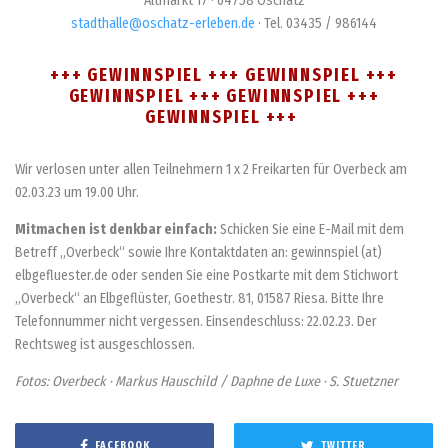
Altmarkt 17 · 04758 Oschatz
stadthalle@oschatz-erleben.de
· Tel. 03435 / 986144
+++ GEWINNSPIEL +++ GEWINNSPIEL +++
GEWINNSPIEL +++ GEWINNSPIEL +++
GEWINNSPIEL +++
Wir verlosen unter allen Teilnehmern 1 x 2 Freikarten für Overbeck am
02.03.23 um 19.00 Uhr.
Mitmachen ist denkbar einfach:
Schicken Sie eine E-Mail mit dem
Betreff „Overbeck“ sowie Ihre Kontaktdaten an: gewinnspiel (at)
elbgefluester.de oder senden Sie eine Postkarte mit dem Stichwort
„Overbeck“ an Elbgeflüster, Goethestr. 81, 01587 Riesa. Bitte Ihre
Telefonnummer nicht vergessen. Einsendeschluss: 22.02.23. Der
Rechtsweg ist ausgeschlossen.
Fotos: Overbeck · Markus Hauschild / Daphne de Luxe · S. Stuetzner
FACEBOOK
TWITTER