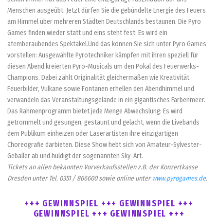
Menschen ausgeübt. Jetzt dürfen Sie die gebündelte Energie des Feuers
am Himmel über mehreren Städten Deutschlands bestaunen. Die Pyro
Games finden wieder statt und eins steht fest: Es wird ein
atemberaubendes Spektakel.Und das können Sie sich unter Pyro Games
vorstellen: Ausgewählte Pyrotechniker kämpfen mit ihren speziell für
diesen Abend kreierten Pyro-Musicals um den Pokal des Feuerwerks-
Champions. Dabei zählt Originalität gleichermaßen wie Kreativität.
Feuerbilder, Vulkane sowie Fontänen erhellen den Abendhimmel und
verwandeln das Veranstaltungsgelände in ein gigantisches Farbenmeer.
Das Rahmenprogramm bietet jede Menge Abwechslung: Es wird
getrommelt und gesungen, gestaunt und gelacht, wenn die Livebands
dem Publikum einheizen oder Laserartisten ihre einzigartigen
Choreografie darbieten. Diese Show hebt sich von Amateur-Sylvester-
Geballer ab und huldigt der sogenannten Sky-Art.
Tickets an allen bekannten Vorverkaufsstellen z.B. der Konzertkasse
Dresden unter Tel. 0351 / 866600 sowie online unter
www.pyrogames.de
.
+++ GEWINNSPIEL +++ GEWINNSPIEL +++
GEWINNSPIEL +++ GEWINNSPIEL +++