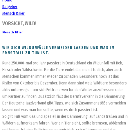
Home
Ratgeber
Mensch &Tier
VORSICHT, WILD!
Mensch &Tier
WIE SICH WILDUNFÄLLE VERMEIDEN LASSEN UND WAS IM
ERNSTFALL ZU TUN IST.
Rund 250.000-mal pro Jahr passiert in Deutschland ein Wildunfall mit Reh,
Hirsch oder Wildschwein. Für die Tiere endet das meist tödlich, aber auch
Menschen kommen immer wieder zu Schaden. Besonders hoch ist das
Risiko von Oktober bis Dezember. Denn dann sind viele Wildtiere besonders
aktiv unterwegs – um sich Fettreserven für den Winter anzufressen oder
um Partner zu finden. Zusätzlich fällt der Berufsverkehr in die Dämmerung.
Der Deutsche Jagdverband gibt Tipps, wie sich Zusammenstöße vermeiden
lassen und was man tun sollte, wenn es doch passiert ist.
So gilt: Fuß vom Gas und speziell in der Dämmerung, auf Landstraßen und in
Wäldern aufmerksam fahren. Wer ein Tier sieht, sollte bremsen, abblenden
und hupen. Ist eine Kollision unausweichlich, scharf bremsen und das