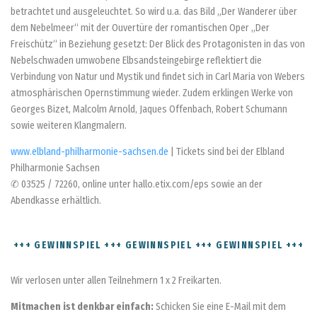
betrachtet und ausgeleuchtet. So wird u.a. das Bild „Der Wanderer über
dem Nebelmeer“ mit der Ouvertüre der romantischen Oper „Der
Freischütz“ in Beziehung gesetzt: Der Blick des Protagonisten in das von
Nebelschwaden umwobene Elbsandsteingebirge reflektiert die
Verbindung von Natur und Mystik und findet sich in Carl Maria von Webers
atmosphärischen Opernstimmung wieder. Zudem erklingen Werke von
Georges Bizet, Malcolm Arnold, Jaques Offenbach, Robert Schumann
sowie weiteren Klangmalern.
www.elbland-philharmonie-sachsen.de
| Tickets sind bei der Elbland
Philharmonie Sachsen
✆ 03525 / 72260, online unter hallo.etix.com/eps sowie an der
Abendkasse erhältlich.
+++ GEWINNSPIEL +++ GEWINNSPIEL +++ GEWINNSPIEL +++
Wir verlosen unter allen Teilnehmern 1 x 2 Freikarten.
Mitmachen ist denkbar einfach:
Schicken Sie eine E-Mail mit dem