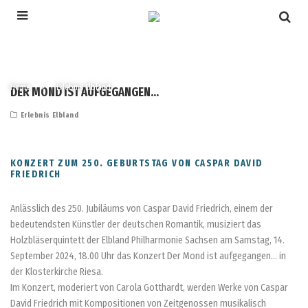
Home
Erlebnis Elbland
DER MOND IST AUFGEGANGEN…
Erlebnis Elbland
KONZERT ZUM 250. GEBURTSTAG VON CASPAR DAVID
FRIEDRICH
Anlässlich des 250. Jubiläums von Caspar David Friedrich, einem der
bedeutendsten Künstler der deutschen Romantik, musiziert das
Holzbläserquintett der Elbland Philharmonie Sachsen am Samstag, 14.
September 2024, 18.00 Uhr das Konzert Der Mond ist aufgegangen… in
der Klosterkirche Riesa.
Im Konzert, moderiert von Carola Gotthardt, werden Werke von Caspar
David Friedrich mit Kompositionen von Zeitgenossen musikalisch