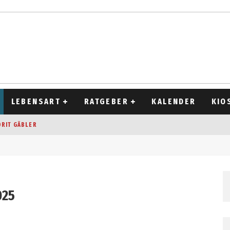
LEBENSART
RATGEBER
KALENDER
KIO
ORIT GÄBLER
OCKEN
T 2026
D ALT
025