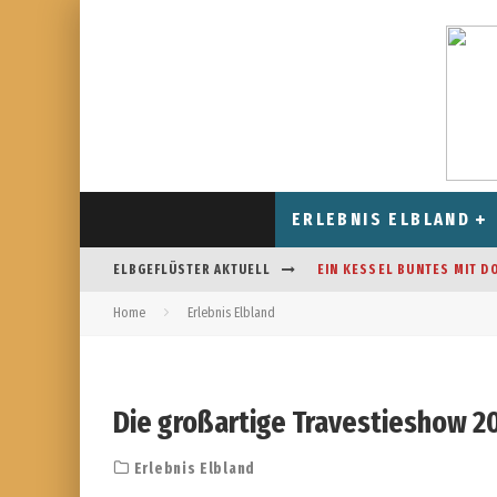
ERLEBNIS ELBLAND
ELBGEFLÜSTER AKTUELL
EIN KESSEL BUNTES MIT D
Home
Erlebnis Elbland
CAFÉ AM FELDRAND IN STR
DAS HOROSKOP FÜR AUGUS
FREIZEITSPASS FÜR JUNG UN
Die großartige Travestieshow 2
Erlebnis Elbland