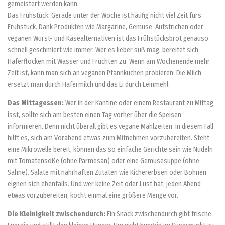
gemeistert werden kann.
Das Frühstück: Gerade unter der Woche ist häufig nicht viel Zeit fürs
Frühstück. Dank Produkten wie Margarine, Gemüse-Aufstrichen oder
veganen Wurst- und Käsealternativen ist das Frühstücksbrot genauso
schnell geschmiert wie immer. Wer es lieber süß mag, bereitet sich
Haferflocken mit Wasser und Früchten zu. Wenn am Wochenende mehr
Zeit ist, kann man sich an veganen Pfannkuchen probieren: Die Milch
ersetzt man durch Hafermilch und das Ei durch Leinmehl.
Das Mittagessen:
Wer in der Kantine oder einem Restaurant zu Mittag
isst, sollte sich am besten einen Tag vorher über die Speisen
informieren. Denn nicht überall gibt es vegane Mahlzeiten. In diesem Fall
hilft es, sich am Vorabend etwas zum Mitnehmen vorzubereiten. Steht
eine Mikrowelle bereit, können das so einfache Gerichte sein wie Nudeln
mit Tomatensoße (ohne Parmesan) oder eine Gemüsesuppe (ohne
Sahne). Salate mit nahrhaften Zutaten wie Kichererbsen oder Bohnen
eignen sich ebenfalls. Und wer keine Zeit oder Lust hat, jeden Abend
etwas vorzubereiten, kocht einmal eine größere Menge vor.
Die Kleinigkeit zwischendurch:
Ein Snack zwischendurch gibt frische