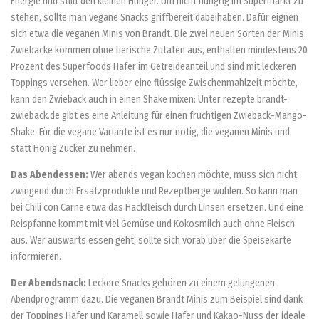
Energie und stillt den kleinen Hunger. Um nicht hungrig im Supermarkt zu
stehen, sollte man vegane Snacks griffbereit dabeihaben. Dafür eignen
sich etwa die veganen Minis von Brandt. Die zwei neuen Sorten der Minis
Zwiebäcke kommen ohne tierische Zutaten aus, enthalten mindestens 20
Prozent des Superfoods Hafer im Getreideanteil und sind mit leckeren
Toppings versehen. Wer lieber eine flüssige Zwischenmahlzeit möchte,
kann den Zwieback auch in einen Shake mixen: Unter rezepte.brandt-
zwieback.de gibt es eine Anleitung für einen fruchtigen Zwieback-Mango-
Shake. Für die vegane Variante ist es nur nötig, die veganen Minis und
statt Honig Zucker zu nehmen.
Das Abendessen:
Wer abends vegan kochen möchte, muss sich nicht
zwingend durch Ersatzprodukte und Rezeptberge wühlen. So kann man
bei Chili con Carne etwa das Hackfleisch durch Linsen ersetzen. Und eine
Reispfanne kommt mit viel Gemüse und Kokosmilch auch ohne Fleisch
aus. Wer auswärts essen geht, sollte sich vorab über die Speisekarte
informieren.
Der Abendsnack:
Leckere Snacks gehören zu einem gelungenen
Abendprogramm dazu. Die veganen Brandt Minis zum Beispiel sind dank
der Toppings Hafer und Karamell sowie Hafer und Kakao-Nuss der ideale