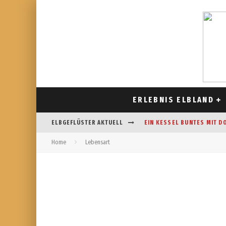
ERLEBNIS ELBLAND
ELBGEFLÜSTER AKTUELL
EIN KESSEL BUNTES MIT D
Home
Lebensart
CAFÉ AM FELDRAND IN STR
DAS HOROSKOP FÜR AUGUS
FREIZEITSPASS FÜR JUNG UN