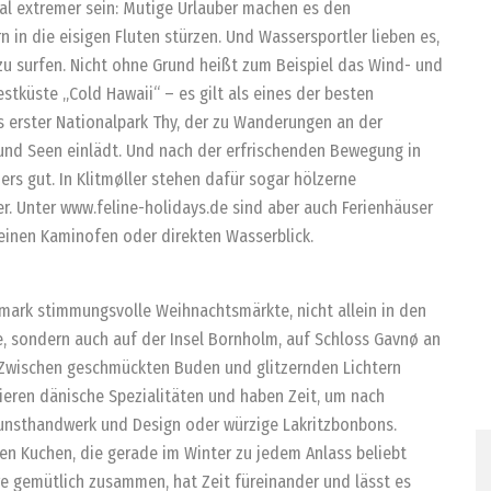
al extremer sein: Mutige Urlauber machen es den
n in die eisigen Fluten stürzen. Und Wassersportler lieben es,
zu surfen. Nicht ohne Grund heißt zum Beispiel das Wind- und
estküste „Cold Hawaii“ – es gilt als eines der besten
s erster Nationalpark Thy, der zu Wanderungen an der
und Seen einlädt. Und nach der erfrischenden Bewegung in
rs gut. In Klitmøller stehen dafür sogar hölzerne
r. Unter www.feline-holidays.de sind aber auch Ferienhäuser
 einen Kaminofen oder direkten Wasserblick.
emark stimmungsvolle Weihnachtsmärkte, nicht allein in den
 sondern auch auf der Insel Bornholm, auf Schloss Gavnø an
 Zwischen geschmückten Buden und glitzernden Lichtern
ieren dänische Spezialitäten und haben Zeit, um nach
unsthandwerk und Design oder würzige Lakritzbonbons.
en Kuchen, die gerade im Winter zu jedem Anlass beliebt
re gemütlich zusammen, hat Zeit füreinander und lässt es