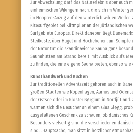
Zur Abwechslung darf das Naturerlebnis aber auch m
einheimischen Wikingern nach, die sich im Winter ger
im Neopren-Anzug auf den winterlich wilden Wellen 
Kitesurfgebiet bei Klitmøller an der Jütländischen W
Surfgebiete Europas. Direkt daneben liegt Dänemark
Steilküste, über Hügel und Hochebenen, um Sümpfe 
der Natur tut die skandinavische Sauna ganz besonde
Saunahütten am Strand bereit, mit Ausblick aufs Mee
zu finden, die eine eigene Sauna bieten, ebenso wie
Kunsthandwerk und Kuchen
Zur traditionellen Adventszeit gehören auch in Dän
großen Städten wie Kopenhagen, Aarhus und Odense,
der Ostsee oder im Kloster Børglum in Nordjütland.
wärmen sich die Besucher an einem Glas Gløgg, prob
ausgefallenen Geschenk zu schauen, ob dänisches K
Besonders vielseitig sind die verschiedenen dänisch
sind. „Hauptsache, man sitzt in herzlicher Atmosphä