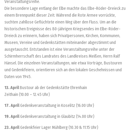
Veranstaltungsreihe.
Die besondere Lage entlang der Elbe machte das Elbe-Röder-Dreieck zu
einem Brennpunkt dieser Zeit: Während die Rote Armee vorrückte,
suchten zahllose Geflüchtete einen Weg über den Fluss. Um an die
historischen Ereignisse des 80-jährigen Kriegsendes im Elbe-Röder-
Dreieck zu erinnern, haben sich Privatpersonen, Kirchen, Kommunen,
Museen, Vereine und Gedenkstätten miteinander abgestimmt und
ausgetauscht. Entstanden ist eine Veranstaltungsreihe unter der
Schirmherrschaft des Landrates des Landkreises Meißen, Herrn Ralf
Hänsel. Die einzelnen Veranstaltungen, wie etwa Vorträge, Bustouren
und Gedenkfeiern, orientieren sich an den lokalen Geschehnissen und
Daten von 1945.
13. April
Bustour ab der Gedenkstätte Ehrenhain
Zeithain (10.00 – 12.45 Uhr)
17. April
Gedenkveranstaltung in Koselitz (16.00 Uhr)
19. April
Gedenkveranstaltung in Glaubitz (14.00 Uhr)
23. April
Gedenkfeier Lager Mühlberg (10.30 & 11.15 Uhr)