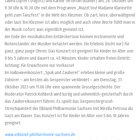
Tabea Lüpfert (Fagott) und Karine Terterian (Klavier) am, 28. Oktober um
9.30 Uhr & 10.30 Uhr mit dem Programm „Mazel tov! Madame Klarinette
geht zum Tanzfest“ in die Welt des Klezmer. Ob zart, leise, überwältigend
oder laut: Bei Klezmer ist alles möglich und auch ohne Worte fühlt man in
der Musik sofort, was eigentlich gemeint ist.
Am Ende der musikalischen Entdeckertour können Instrumente und
Notenständer der Musiker betastet werden. Ein Erlebnis (nicht nur) für
ganz, ganz junge Ohren. Das Konzert ist geeignet für Kinder im Alter von
0 bis 5 Jahren und dauert ca. 45 Minuten. Kinder erhalten freien Eintritt.
Achtung: Für Erwachsene nur Vorkasse!
Im Halloweenkonzert „Spuk und Zauberei“ erleben kleine und große
Zuhörer – am besten als Gespenster verkleidet – am Dienstag, 31.
Oktober 2023 um 11.00 Uhr eine spannende Gruselgeschichte. Der
Moderator Patrick Rohbeck wird lustig und unheimlich-geisterhaft durch
das Zaubereikonzert führen. Es spielt das Gespenstergrusel-
Streichquintett der Elbland Philharmonie Sachsen mit Mirella Petrova als
Gast am Klavier. Das Konzert ist für Kinder im Alter von 5 bis 10 Jahren
geeignet.
www.elbland-philharmonie-sachsen.de