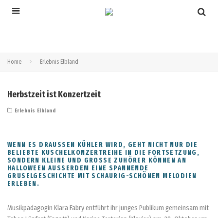
Home
Erlebnis Elbland
Herbstzeit ist Konzertzeit
Erlebnis Elbland
WENN ES DRAUSSEN KÜHLER WIRD, GEHT NICHT NUR DIE B
ELIEBTE KUSCHELKONZERTREIHE IN DIE FORTSETZUNG, S
ONDERN KLEINE UND GROSSE ZUHÖRER KÖNNEN AN HA
LLOWEEN AUSSERDEM EINE SPANNENDE GRU
SELGESCHICHTE MIT SCHAURIG-SCHÖNEN MELODIEN ERL
EBEN.
Musikpädagogin Klara Fabry entführt ihr junges Publikum gemeinsam mit