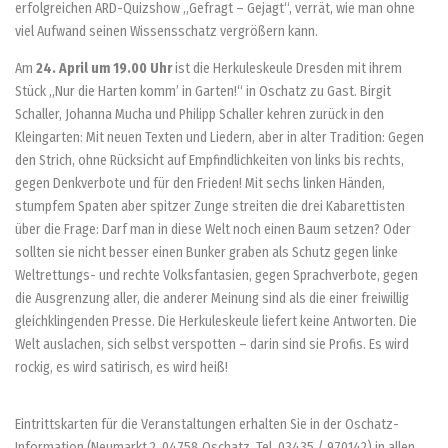
erfolgreichen ARD-Quizshow „Gefragt – Gejagt“, verrät, wie man ohne
viel Aufwand seinen Wissensschatz vergrößern kann.
Am
24. April um 19.00 Uhr
ist die Herkuleskeule Dresden mit ihrem
Stück „Nur die Harten komm’ in Garten!“ in Oschatz zu Gast. Birgit
Schaller, Johanna Mucha und Philipp Schaller kehren zurück in den
Kleingarten: Mit neuen Texten und Liedern, aber in alter Tradition: Gegen
den Strich, ohne Rücksicht auf Empfindlichkeiten von links bis rechts,
gegen Denkverbote und für den Frieden! Mit sechs linken Händen,
stumpfem Spaten aber spitzer Zunge streiten die drei Kabarettisten
über die Frage: Darf man in diese Welt noch einen Baum setzen? Oder
sollten sie nicht besser einen Bunker graben als Schutz gegen linke
Weltrettungs- und rechte Volksfantasien, gegen Sprachverbote, gegen
die Ausgrenzung aller, die anderer Meinung sind als die einer freiwillig
gleichklingenden Presse. Die Herkuleskeule liefert keine Antworten. Die
Welt auslachen, sich selbst verspotten – darin sind sie Profis. Es wird
rockig, es wird satirisch, es wird heiß!
Eintrittskarten für die Veranstaltungen erhalten Sie in der Oschatz-
Information (Neumarkt 2, 04758 Oschatz, Tel. 03435 / 970142) in allen