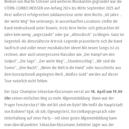
Meißen von Martin Schreier und weiteren Musikanten gegründet war die
STERN-COMBO MEISSEN von Anfang 2024 bis Mitte September 2025 auf
ihrer äußerst erfolgreichen Jubiläumstour unter dem Motto „60 Jahre …
der weite Weg“ live unterwegs. In ausverkauften Locations stellte die
Band eindrucksvoll unter Beweis, trotz ihrer hinter sich gebrachten 60
Jahre kein wenig „angestaubt“ oder gar „altmodisch“ zu klingen. Ganz im
Gegenteil: Als dienstälteste Artrock-Legende präsentierte sich die Band
taufrisch und voller neuer musikalischer Ideen! Mit neuen Songs ist zu
rechnen, aber auch unvergessene Klassiker wie „Der Kampf um den
Südpol“, „Die Sage“, „Der weite Weg“, „Stundenschlag“, „Wir sind die
Sonne“, „Eine Nacht“, „Nimm die Welt in die Hand“ oder Ausschnitte aus
dem konzeptionell angelegten Werk „Weißes Gold“ werden auf dieser
Tour natürlich nicht fehlen.
Der Quiz-Champion Sebastian Klussmann verrät am
18. April um 19.00
Uhr
seinen einfachen Weg zu mehr Allgemeinbildung. Wann war der
Prager Fenstersturz? Wie viel Bit sind ein Byte? Wie heißt die Hauptstadt
von Bolivien? Egal, ob Job, Eignungstest, Vorstellungsgespräch oder
Unterhaltung auf einer Party – mit einer guten Allgemeinbildung kann
man überall punkten. Sebastian Klussmann, beliebter Jäger aus der