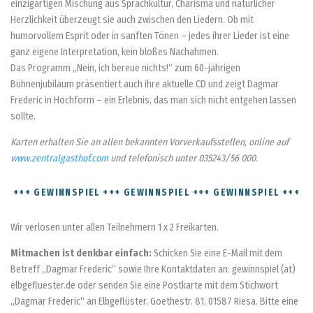
einzigartigen Mischung aus Sprachkultur, Charisma und natürlicher
Herzlichkeit überzeugt sie auch zwischen den Liedern. Ob mit
humorvollem Esprit oder in sanften Tönen – jedes ihrer Lieder ist eine
ganz eigene Interpretation, kein bloßes Nachahmen.
Das Programm „Nein, ich bereue nichts!“ zum 60-jährigen
Bühnenjubiläum präsentiert auch ihre aktuelle CD und zeigt Dagmar
Frederic in Hochform – ein Erlebnis, das man sich nicht entgehen lassen
sollte.
Karten erhalten Sie an allen bekannten Vorverkaufsstellen, online auf
www.zentralgasthof.com
und telefonisch unter 035243/56 000.
+++ GEWINNSPIEL +++ GEWINNSPIEL +++ GEWINNSPIEL +++
Wir verlosen unter allen Teilnehmern 1 x 2 Freikarten.
Mitmachen ist denkbar einfach:
Schicken Sie eine E-Mail mit dem
Betreff „Dagmar Frederic“ sowie Ihre Kontaktdaten an: gewinnspiel (at)
elbgefluester.de oder senden Sie eine Postkarte mit dem Stichwort
„Dagmar Frederic“ an Elbgeflüster, Goethestr. 81, 01587 Riesa. Bitte eine