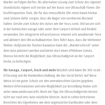
Marder verfolgen dürfen. Als alternative Lösung zum Schutz des eigenen
Grundstücks eignen sich Geräte auf der Basis von Ultraschall-Tönen. Die
hochfrequenten Töne, die für das menschliche Ohr meist kaum hörbar
sind, können dafür sorgen, dass die Nager von vornherein Abstand
halten. Geräte zum Schutz des Autos wie der Voss.sonic 360 lassen sich
in der heimischen Garage oder unter dem Carport einfach und flexibel
verwenden. Der integrierte Infrarotsensor erkennt sich annähernde Tiere
und aktiviert den Ultraschallwarnton. Dies führt dazu, dass die Vierbeiner
fliehen. Aufgrund der flachen Bauweise kann der „Marderschreck“ unter
dem Auto platziert werden und bietet dort einen effektiven Schutz.
Ebenso besteht die Möglichkeit, das Ultraschallgerät an der Carport-
Decke zu befestigen.
Für Garage, Carport, Dach und mehr
Nützlich sind dabei die 360-Grad-
Erfassung und die Rundumbeschallung, die das Gerät bietet. Auf diese
Weise ist ein guter Schutz vor den unerwünschten Gästen gegeben.
Weitere Informationen und eine Möglichkeit zur Bestellung finden sich
unter www.weidezaun.info. Noch ein Tipp: Die Ultraschallgeräte leisten
nicht nur rund ums Auto nützliche Dienste. Auch in selten betretenen
Bereichen des Eigenheims wie dem ungenutzten Dachboden oder dem