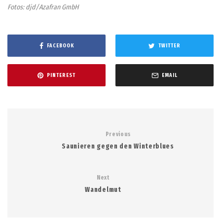
Fotos: djd/Azafran GmbH
FACEBOOK
TWITTER
PINTEREST
EMAIL
Previous
Saunieren gegen den Winterblues
Next
Wandelmut