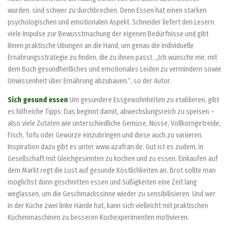
wurden, sind schwer zu durchbrechen. Denn Essen hat einen starken
psychologischen und emotionalen Aspekt. Schneider liefert den Lesern
viele Impulse zur Bewusstmachung der eigenen Bedürfnisse und gibt
ihnen praktische Übungen an die Hand, um genau die individuelle
Ernährungsstrategie zu finden, die zu ihnen passt. „Ich wünsche mir, mit
dem Buch gesundheitliches und emotionales Leiden zu vermindern sowie
Unwissenheit über Ernährung abzubauen.“, so der Autor.
Sich gesund essen
Um gesündere Essgewohnheiten zu etablieren, gibt
es hilfreiche Tipps: Das beginnt damit, abwechslungsreich zu speisen –
also viele Zutaten wie unterschiedliche Gemüse, Nüsse, Vollkorngetreide,
Fisch, Tofu oder Gewürze einzubringen und diese auch zu variieren.
Inspiration dazu gibt es unter www.azafran.de. Gut ist es zudem, in
Gesellschaft mit Gleichgesinnten zu kochen und zu essen. Einkaufen auf
dem Markt regt die Lust auf gesunde Köstlichkeiten an. Brot sollte man
möglichst dünn geschnitten essen und Süßigkeiten eine Zeit lang
weglassen, um die Geschmackssinne wieder zu sensibilisieren. Und wer
in der Küche zwei linke Hände hat, kann sich vielleicht mit praktischen
Küchenmaschinen zu besseren Kochexperimenten motivieren.