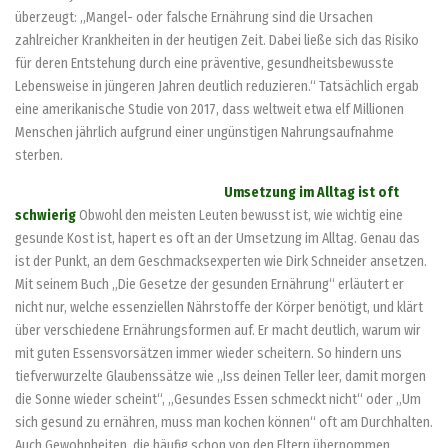
überzeugt: „Mangel- oder falsche Ernährung sind die Ursachen
zahlreicher Krankheiten in der heutigen Zeit. Dabei ließe sich das Risiko
für deren Entstehung durch eine präventive, gesundheitsbewusste
Lebensweise in jüngeren Jahren deutlich reduzieren.“ Tatsächlich ergab
eine amerikanische Studie von 2017, dass weltweit etwa elf Millionen
Menschen jährlich aufgrund einer ungünstigen Nahrungsaufnahme
sterben.
Umsetzung im Alltag ist oft
schwierig
Obwohl den meisten Leuten bewusst ist, wie wichtig eine
gesunde Kost ist, hapert es oft an der Umsetzung im Alltag. Genau das
ist der Punkt, an dem Geschmacksexperten wie Dirk Schneider ansetzen.
Mit seinem Buch „Die Gesetze der gesunden Ernährung“ erläutert er
nicht nur, welche essenziellen Nährstoffe der Körper benötigt, und klärt
über verschiedene Ernährungsformen auf. Er macht deutlich, warum wir
mit guten Essensvorsätzen immer wieder scheitern. So hindern uns
tiefverwurzelte Glaubenssätze wie „Iss deinen Teller leer, damit morgen
die Sonne wieder scheint“, „Gesundes Essen schmeckt nicht“ oder „Um
sich gesund zu ernähren, muss man kochen können“ oft am Durchhalten.
Auch Gewohnheiten, die häufig schon von den Eltern übernommen