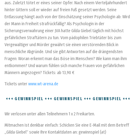
aus. Zuletzt tötet er eines seiner Opfer. Nach einem Vierteljahrhundert
hinter Gittern soll er wieder auf freien Fuß gesetzt werden. Seine
Entlassung hängt auch von der Einschätzung seiner Psychologin ab: Wird
der Mann in Freiheit strafrückfällig? Als Psychologin in der
Sicherungsverwahrung einer JVA hatte Gilda Giebel täglich mit höchst
gefährlichen Straftätern zu tun. Vom pädophilen Triebtäter bis zum
Vergewaltiger und Mörder gewährt sie einen verstörenden Blick in
menschliche Abgründe. Und sie gibt Antworten auf die drängendsten
Fragen: Woran erkennt man das Böse im Menschen? Wie kann man ihm
entkommen? Und warum fühlen sich manche Frauen von gefährlichen
Männern angezogen? Tickets: ab 13,90 €
Tickets unter
www.wt-arena.de
+++ GEWINNSPIEL +++ GEWINNSPIEL +++ GEWINNSPIEL +++
Wir verlosen unter allen Teilnehmern 1 x 2 Freikarten.
Mitmachen ist denkbar einfach: Schicken Sie eine E-Mail mit dem Betreff
„Gilda Giebel“ sowie Ihre Kontaktdaten an: gewinnspiel (at)