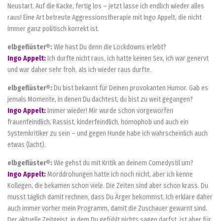
Neustart. Auf die Kacke, fertig los – jetzt lasse ich endlich wieder alles
raus! Eine Art betreute Aggressionstherapie mit Ingo Appelt, die nicht
immer ganz politisch korrekt ist.
elbgeflüster®:
Wie hast Du denn die Lockdowns erlebt?
Ingo Appelt:
Ich durfte nicht raus, ich hatte keinen Sex, ich war genervt
und war daher sehr froh, als ich wieder raus durfte.
elbgeflüster®:
Du bist bekannt für Deinen provokanten Humor. Gab es
jemals Momente, in denen Du dachtest, du bist zu weit gegangen?
Ingo Appelt:
Immer wieder! Mir wurde schon vorgeworfen
frauenfeindlich, Rassist, kinderfeindlich, homophob und auch ein
Systemkritiker zu sein – und gegen Hunde habe ich wahrscheinlich auch
etwas (lacht).
elbgeflüster®:
Wie gehst du mit Kritik an deinem Comedystil um?
Ingo Appelt:
Morddrohungen hatte ich noch nicht, aber ich kenne
Kollegen, die bekamen schon viele. Die Zeiten sind aber schon krass. Du
musst täglich damit rechnen, dass Du Ärger bekommst. Ich erkläre daher
auch immer vorher mein Programm, damit die Zuschauer gewarnt sind.
Der aktuelle Zeitgeist, in dem Du gefühlt nichts sagen darfst, ist aber für