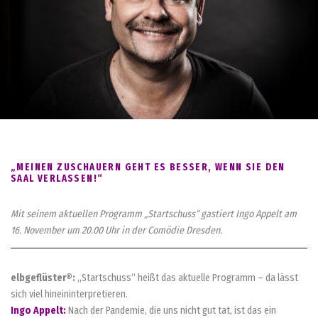
„MEINEN ZUSCHAUERN GEHT ES BESSER, WENN SIE DEN
SAAL VERLASSEN!“
Mit seinem aktuellen Programm „Startschuss“ gastiert Ingo Appelt am
16. November um 20.00 Uhr in der Comödie Dresden.
elbgeflüster®:
„Startschuss“ heißt das aktuelle Programm – da lässt
sich viel hineininterpretieren.
Ingo Appelt:
Nach der Pandemie, die uns nicht gut tat, ist das ein