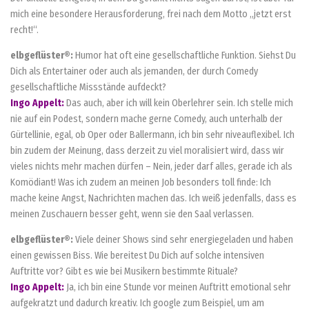
mich eine besondere Herausforderung, frei nach dem Motto „jetzt erst
recht!“.
elbgeflüster®:
Humor hat oft eine gesellschaftliche Funktion. Siehst Du
Dich als Entertainer oder auch als jemanden, der durch Comedy
gesellschaftliche Missstände aufdeckt?
Ingo Appelt:
Das auch, aber ich will kein Oberlehrer sein. Ich stelle mich
nie auf ein Podest, sondern mache gerne Comedy, auch unterhalb der
Gürtellinie, egal, ob Oper oder Ballermann, ich bin sehr niveauflexibel. Ich
bin zudem der Meinung, dass derzeit zu viel moralisiert wird, dass wir
vieles nichts mehr machen dürfen – Nein, jeder darf alles, gerade ich als
Komödiant! Was ich zudem an meinen Job besonders toll finde: Ich
mache keine Angst, Nachrichten machen das. Ich weiß jedenfalls, dass es
meinen Zuschauern besser geht, wenn sie den Saal verlassen.
elbgeflüster®:
Viele deiner Shows sind sehr energiegeladen und haben
einen gewissen Biss. Wie bereitest Du Dich auf solche intensiven
Auftritte vor? Gibt es wie bei Musikern bestimmte Rituale?
Ingo Appelt:
Ja, ich bin eine Stunde vor meinen Auftritt emotional sehr
aufgekratzt und dadurch kreativ. Ich google zum Beispiel, um am