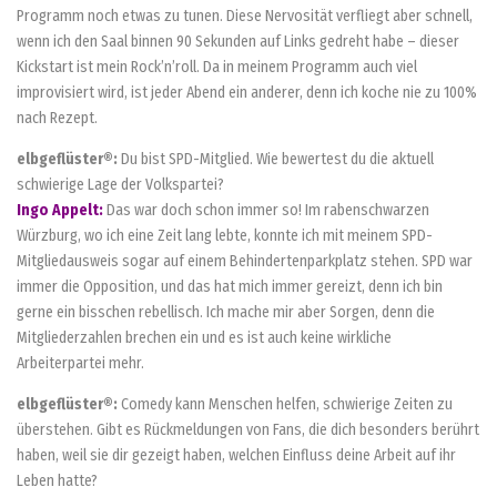
Programm noch etwas zu tunen. Diese Nervosität verfliegt aber schnell,
wenn ich den Saal binnen 90 Sekunden auf Links gedreht habe – dieser
Kickstart ist mein Rock’n’roll. Da in meinem Programm auch viel
improvisiert wird, ist jeder Abend ein anderer, denn ich koche nie zu 100%
nach Rezept.
elbgeflüster®:
Du bist SPD-Mitglied. Wie bewertest du die aktuell
schwierige Lage der Volkspartei?
Ingo Appelt:
Das war doch schon immer so! Im rabenschwarzen
Würzburg, wo ich eine Zeit lang lebte, konnte ich mit meinem SPD-
Mitgliedausweis sogar auf einem Behindertenparkplatz stehen. SPD war
immer die Opposition, und das hat mich immer gereizt, denn ich bin
gerne ein bisschen rebellisch. Ich mache mir aber Sorgen, denn die
Mitgliederzahlen brechen ein und es ist auch keine wirkliche
Arbeiterpartei mehr.
elbgeflüster®:
Comedy kann Menschen helfen, schwierige Zeiten zu
überstehen. Gibt es Rückmeldungen von Fans, die dich besonders berührt
haben, weil sie dir gezeigt haben, welchen Einfluss deine Arbeit auf ihr
Leben hatte?