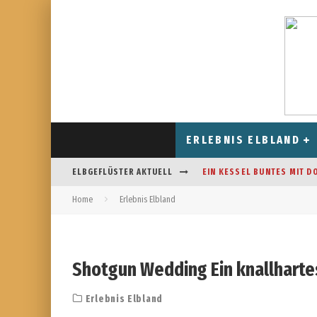
ERLEBNIS ELBLAND
ELBGEFLÜSTER AKTUELL
EIN KESSEL BUNTES MIT D
Home
Erlebnis Elbland
CAFÉ AM FELDRAND IN STR
DAS HOROSKOP FÜR AUGUS
FREIZEITSPASS FÜR JUNG UN
Shotgun Wedding Ein knallhart
Erlebnis Elbland