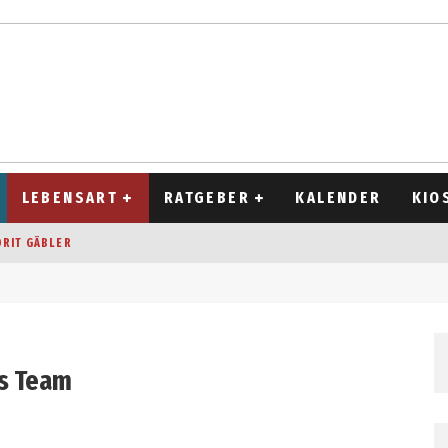
LEBENSART
RATGEBER
KALENDER
KIO
ORIT GÄBLER
OCKEN
T 2026
D ALT
es Team