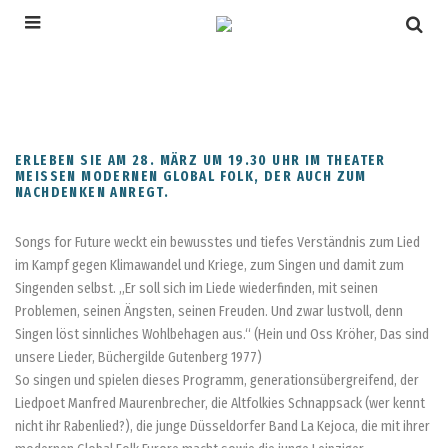
SONGS FOR FUTURE
Erlebnis Elbland
ERLEBEN SIE AM 28. MÄRZ UM 19.30 UHR IM THEATER
MEISSEN MODERNEN GLOBAL FOLK, DER AUCH ZUM N
ACHDENKEN ANREGT.
Songs for Future weckt ein bewusstes und tiefes Verständnis zum Lied
im Kampf gegen Klimawandel und Kriege, zum Singen und damit zum
Singenden selbst. „Er soll sich im Liede wiederfinden, mit seinen
Problemen, seinen Ängsten, seinen Freuden. Und zwar lustvoll, denn
Singen löst sinnliches Wohlbehagen aus.“ (Hein und Oss Kröher, Das sind
unsere Lieder, Büchergilde Gutenberg 1977)
So singen und spielen dieses Programm, generationsübergreifend, der
Liedpoet Manfred Maurenbrecher, die Altfolkies Schnappsack (wer kennt
nicht ihr Rabenlied?), die junge Düsseldorfer Band La Kejoca, die mit ihrer