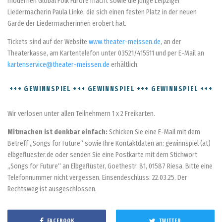
modernen Global Folk Furore macht sowie die junge Leipziger
Liedermacherin Paula Linke, die sich einen festen Platz in der neuen
Garde der Liedermacherinnen erobert hat.
Tickets sind auf der Website
www.theater-meissen.de
, an der
Theaterkasse, am Kartentelefon unter 03521/415511 und per E-Mail an
kartenservice@theater-meissen.de
erhältlich.
+++ GEWINNSPIEL +++ GEWINNSPIEL +++ GEWINNSPIEL +++
Wir verlosen unter allen Teilnehmern 1 x 2 Freikarten.
Mitmachen ist denkbar einfach:
Schicken Sie eine E-Mail mit dem
Betreff „Songs for Future“ sowie Ihre Kontaktdaten an: gewinnspiel (at)
elbgefluester.de oder senden Sie eine Postkarte mit dem Stichwort
„Songs for Future“ an Elbgeflüster, Goethestr. 81, 01587 Riesa. Bitte eine
Telefonnummer nicht vergessen. Einsendeschluss: 22.03.25. Der
Rechtsweg ist ausgeschlossen.
FACEBOOK
TWITTER