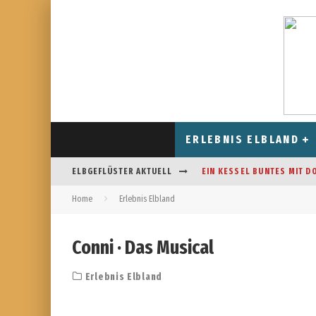
ERLEBNIS ELBLAND
ELBGEFLÜSTER AKTUELL
EIN KESSEL BUNTES MIT D
Home
Erlebnis Elbland
CAFÉ AM FELDRAND IN STR
DAS HOROSKOP FÜR AUGUS
Conni · Das Musical
FREIZEITSPASS FÜR JUNG UN
Erlebnis Elbland