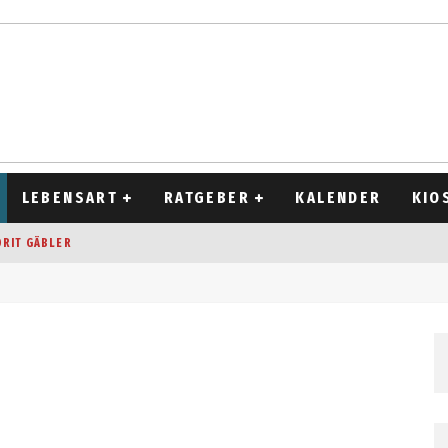
LEBENSART
RATGEBER
KALENDER
KIO
ORIT GÄBLER
OCKEN
T 2026
D ALT